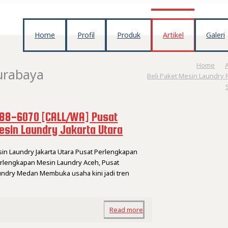
Home
Profil
Produk
Artikel
Galeri
Home
A
urabaya
Beli Paket Mesin Laundry
88-6070 [CALL/WA] Pusat
sin Laundry Jakarta Utara
in Laundry Jakarta Utara Pusat Perlengkapan
erlengkapan Mesin Laundry Aceh, Pusat
ndry Medan Membuka usaha kini jadi tren
Read more