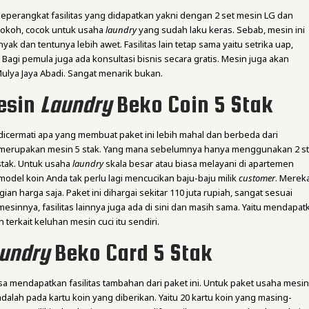
. Seperangkat fasilitas yang didapatkan yakni dengan 2 set mesin LG dan
kokoh, cocok untuk usaha
laundry
yang sudah laku keras. Sebab, mesin ini
 dan tentunya lebih awet. Fasilitas lain tetap sama yaitu setrika uap,
. Bagi pemula juga ada konsultasi bisnis secara gratis. Mesin juga akan
Mulya Jaya Abadi. Sangat menarik bukan.
esin
Laundry
Beko Coin 5 Stak
 dicermati apa yang membuat paket ini lebih mahal dan berbeda dari
merupakan mesin 5 stak. Yang mana sebelumnya hanya menggunakan 2 s
 stak. Untuk usaha
laundry
skala besar atau biasa melayani di apartemen
model koin Anda tak perlu lagi mencucikan baju-baju milik
customer
. Merek
an harga saja. Paket ini dihargai sekitar 110 juta rupiah, sangat sesuai
mesinnya, fasilitas lainnya juga ada di sini dan masih sama. Yaitu mendapat
 terkait keluhan mesin cuci itu sendiri.
undry
Beko Card 5 Stak
a mendapatkan fasilitas tambahan dari paket ini. Untuk paket usaha mesi
dalah pada kartu koin yang diberikan. Yaitu 20 kartu koin yang masing-