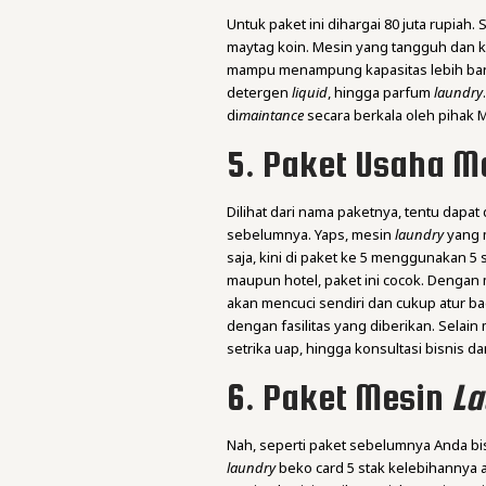
Untuk paket ini dihargai 80 juta rupiah
maytag koin. Mesin yang tangguh dan 
mampu menampung kapasitas lebih banyak
detergen
liquid
, hingga parfum
laundry
di
maintance
secara berkala oleh pihak 
5. Paket Usaha M
Dilihat dari nama paketnya, tentu dapat
sebelumnya. Yaps, mesin
laundry
yang 
saja, kini di paket ke 5 menggunakan 5
maupun hotel, paket ini cocok. Dengan 
akan mencuci sendiri dan cukup atur bagi
dengan fasilitas yang diberikan. Selain 
setrika uap, hingga konsultasi bisnis dan
6. Paket Mesin
La
Nah, seperti paket sebelumnya Anda bis
laundry
beko card 5 stak kelebihannya a