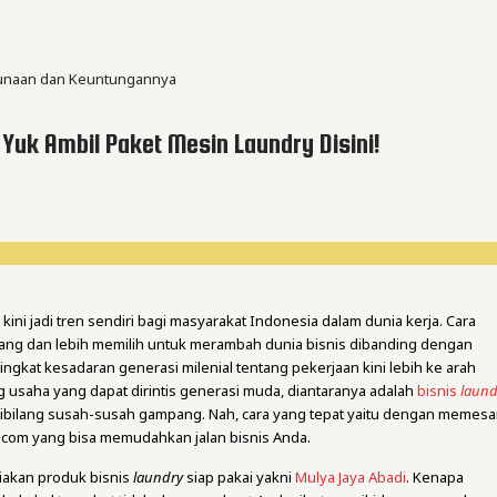
ggunaan dan Keuntungannya
uk Ambil Paket Mesin Laundry Disini!
ni jadi tren sendiri bagi masyarakat Indonesia dalam dunia kerja. Cara
ng dan lebih memilih untuk merambah dunia bisnis dibanding dengan
ngkat kesadaran generasi milenial tentang pekerjaan kini lebih ke arah
 usaha yang dapat dirintis generasi muda, diantaranya adalah
bisnis
laund
dibilang susah-susah gampang. Nah, cara yang tepat yaitu dengan memes
.com yang bisa memudahkan jalan bisnis Anda.
iakan produk bisnis
laundry
siap pakai yakni
Mulya Jaya Abadi
. Kenapa