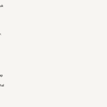
tuk
y
.
m
.
ap
hal