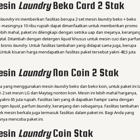
esin
Laundry
Beko Card 2 Stak
a
laundry
ini memberikan fasilitas berupa 2 set mesin
laundry
beko + beko
ng-masingnya 10 ribu rupiah dapat dimanfaatkan untuk memberikan promo
ih mahal, paket ini dilengkapi dengan setrika uap dan mejanya, keranjan
igital. Ditambah dengan detergen
liquid
khusus untuk mesin cuci dan parfu
 bisnis
laundry
. Untuk fasilitas tambahan yang didapat sama juga, berupa
. Untuk kisaran harga mendapatkan fasilitas paket tersebut yakni 48,5 juta
esin
Laundry
Non Coin 2 Stak
ya yang menggunakan mesin
laundry
beko dan beko koin, untuk paket ini t
2 set mesin LG dan Maytag nonton koin. Mesin ini lebih mahal harganya,
yakni 65 juta rupiah. Fasilitas lain yang di dapatkan hampir sama dengan
ergen
liquid
, parfum
laundry
, keranjang dan sebagainya. Fasilitas tambahan
 cek mesin berkala juga termasuk fasilitas dalam paket ini. Bagi Anda yang
hnya mencoba paket ini.
esin
Laundry
Coin Stak