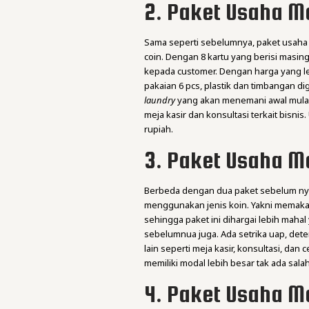
2. Paket Usaha M
Sama seperti sebelumnya, paket usah
coin. Dengan 8 kartu yang berisi masi
kepada customer. Dengan harga yang leb
pakaian 6 pcs, plastik dan timbangan d
laundry
yang akan menemani awal mula
meja kasir dan konsultasi terkait bisnis
rupiah.
3. Paket Usaha M
Berbeda dengan dua paket sebelum n
menggunakan jenis koin. Yakni memakai 
sehingga paket ini dihargai lebih mahal 
sebelumnua juga. Ada setrika uap, det
lain seperti meja kasir, konsultasi, dan
memiliki modal lebih besar tak ada sala
4. Paket Usaha M