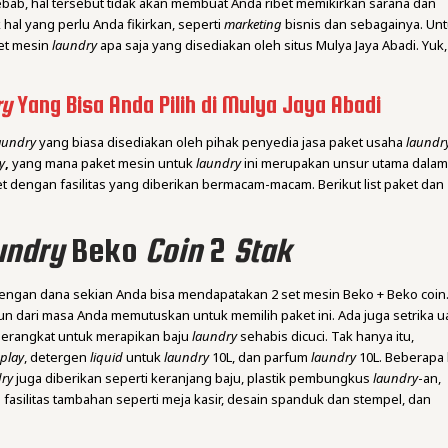
bab, hal tersebut tidak akan membuat Anda ribet memikirkan sarana dan
 hal yang perlu Anda fikirkan, seperti
marketing
bisnis dan sebagainya. Un
aket mesin
laundry
apa saja yang disediakan oleh situs Mulya Jaya Abadi. Yuk,
ry
Yang Bisa Anda Pilih di Mulya Jaya Abadi
aundry
yang biasa disediakan oleh pihak penyedia jasa paket usaha
laundr
y
,
yang mana paket mesin untuk
laundry
ini merupakan unsur utama dala
t dengan fasilitas yang diberikan bermacam-macam. Berikut list paket dan
undry
Beko
Coin
2
Stak
h. Dengan dana sekian Anda bisa mendapatakan 2 set mesin Beko + Beko coin
un dari masa Anda memutuskan untuk memilih paket ini. Ada juga setrika u
 perangkat untuk merapikan baju
laundry
sehabis dicuci. Tak hanya itu,
splay
, detergen
liquid
untuk
laundry
10L, dan parfum
laundry
10L. Beberapa 
dry
juga diberikan seperti keranjang baju, plastik pembungkus
laundry
-an,
 fasilitas tambahan seperti meja kasir, desain spanduk dan stempel, dan