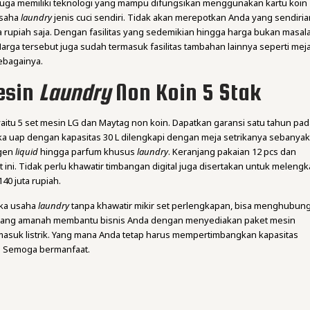
a juga memiliki teknologi yang mampu difungsikan menggunakan kartu koin
usaha
laundry
jenis cuci sendiri. Tidak akan merepotkan Anda yang sendiria
ta rupiah saja. Dengan fasilitas yang sedemikian hingga harga bukan masal
Harga tersebut juga sudah termasuk fasilitas tambahan lainnya seperti mej
ebagainya.
esin
Laundry
Non Koin 5 Stak
i yaitu 5 set mesin LG dan Maytag non koin. Dapatkan garansi satu tahun pa
ika uap dengan kapasitas 30 L dilengkapi dengan meja setrikanya sebanya
rgen
liquid
hingga parfum khusus
laundry
. Keranjang pakaian 12 pcs dan
t ini. Tidak perlu khawatir timbangan digital juga disertakan untuk melengk
40 juta rupiah.
uka usaha
laundry
tanpa khawatir mikir set perlengkapan, bisa menghubung
 yang amanah membantu bisnis Anda dengan menyediakan paket mesin
rmasuk listrik. Yang mana Anda tetap harus mempertimbangkan kapasitas
a. Semoga bermanfaat.