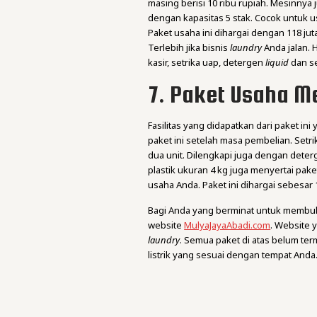
masing berisi 10 ribu rupiah. Mesinny
dengan kapasitas 5 stak. Cocok untuk 
Paket usaha ini dihargai dengan 118 ju
Terlebih jika bisnis
laundry
Anda jalan. 
kasir, setrika uap, detergen
liquid
dan s
7. Paket Usaha M
Fasilitas yang didapatkan dari paket in
paket ini setelah masa pembelian. Setr
dua unit. Dilengkapi juga dengan dete
plastik ukuran 4 kg juga menyertai pake
usaha Anda. Paket ini dihargai sebesar 1
Bagi Anda yang berminat untuk memb
website
MulyaJayaAbadi.com
. Website
laundry
. Semua paket di atas belum te
listrik yang sesuai dengan tempat And