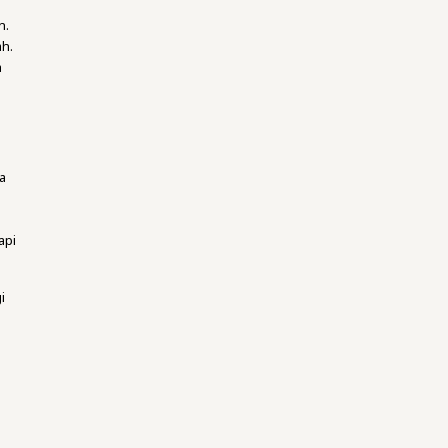
n.
ah.
a
da
k
api
i