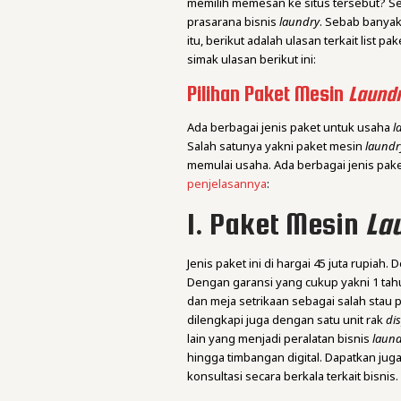
memilih memesan ke situs tersebut? Se
prasarana bisnis
laundry
. Sebab banyak
itu, berikut adalah ulasan terkait list p
simak ulasan berikut ini:
Pilihan Paket Mesin
Laund
Ada berbagai jenis paket untuk usaha
l
Salah satunya yakni paket mesin
laundr
memulai usaha. Ada berbagai jenis pake
penjelasannya
:
1. Paket Mesin
La
Jenis paket ini di hargai 45 juta rupia
Dengan garansi yang cukup yakni 1 tah
dan meja setrikaan sebagai salah stau
dilengkapi juga dengan satu unit rak
di
lain yang menjadi peralatan bisnis
laun
hingga timbangan digital. Dapatkan juga
konsultasi secara berkala terkait bisnis.