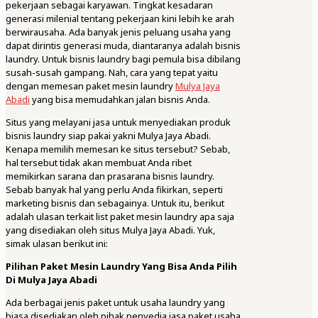
pekerjaan sebagai karyawan. Tingkat kesadaran
generasi milenial tentang pekerjaan kini lebih ke arah
berwirausaha. Ada banyak jenis peluang usaha yang
dapat dirintis generasi muda, diantaranya adalah bisnis
laundry. Untuk bisnis laundry bagi pemula bisa dibilang
susah-susah gampang. Nah, cara yang tepat yaitu
dengan memesan paket mesin laundry
Mulya Jaya
Abadi
yang bisa memudahkan jalan bisnis Anda.
Situs yang melayani jasa untuk menyediakan produk
bisnis laundry siap pakai yakni Mulya Jaya Abadi.
Kenapa memilih memesan ke situs tersebut? Sebab,
hal tersebut tidak akan membuat Anda ribet
memikirkan sarana dan prasarana bisnis laundry.
Sebab banyak hal yang perlu Anda fikirkan, seperti
marketing bisnis dan sebagainya. Untuk itu, berikut
adalah ulasan terkait list paket mesin laundry apa saja
yang disediakan oleh situs Mulya Jaya Abadi. Yuk,
simak ulasan berikut ini:
Pilihan Paket Mesin Laundry Yang Bisa Anda Pilih
Di Mulya Jaya Abadi
Ada berbagai jenis paket untuk usaha laundry yang
biasa disediakan oleh pihak penyedia jasa paket usaha