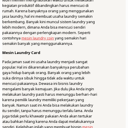
lebih memilih menghabiskan waktu untuk melakukan
kegiatan produktif dibandingkan harus mencuci di
rumah. Karena banyaknya orang yang menggunakan
jasa laundry, hal ini membuat usaha laundry semakin
berkembang. Banyak kini muncul sistem laundry yang
lebih modern, dimana Anda bisa mencuci sendiri
pakaiannya dengan perlengkapan modern. Seperti
contohnya
mesin laundry coin
yang semakin hari
semakin banyak yang menggunakannya.
Mesin Laundry Card
Pada jaman saat ini usaha laundry menjadi sangat
popular. Hal ini dikarenakan banyaknya perubahan
gaya hidup banyak orang. Banyak orang yang lebih
suka dirinya sibuk hingga tidak ada waktu untuk
mencuci pakaiannya. Dewasa ini bisnis laundry
mengalami banyak kemajuan. Jika dulu jika Anda ingin
melakukan laundry pasti harus menunggu berhari–hari
karena pemilik laundry memiliki pekerjaan yang
banyak. Namun saat ini Anda bisa melakukan laundry
itu sendiri, tanpa harus menunggu terlalu lama. Anda
juga tidak perlu khawatir pakaian Anda akan tertukar
atau bahkan hilang karena Anda dapat melakukannya
sendiri. Kelebihan inilah yang membuat bisnin
mesin