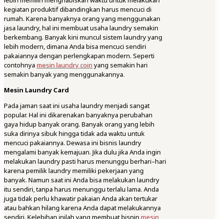
lebih memilih menghabiskan waktu untuk melakukan
kegiatan produktif dibandingkan harus mencuci di
rumah. Karena banyaknya orang yang menggunakan
jasa laundry, hal ini membuat usaha laundry semakin
berkembang. Banyak kini muncul sistem laundry yang
lebih modern, dimana Anda bisa mencuci sendiri
pakaiannya dengan perlengkapan modern. Seperti
contohnya
mesin laundry coin
yang semakin hari
semakin banyak yang menggunakannya.
Mesin Laundry Card
Pada jaman saat ini usaha laundry menjadi sangat
popular. Hal ini dikarenakan banyaknya perubahan
gaya hidup banyak orang. Banyak orang yang lebih
suka dirinya sibuk hingga tidak ada waktu untuk
mencuci pakaiannya. Dewasa ini bisnis laundry
mengalami banyak kemajuan. Jika dulu jika Anda ingin
melakukan laundry pasti harus menunggu berhari–hari
karena pemilik laundry memiliki pekerjaan yang
banyak. Namun saat ini Anda bisa melakukan laundry
itu sendiri, tanpa harus menunggu terlalu lama. Anda
juga tidak perlu khawatir pakaian Anda akan tertukar
atau bahkan hilang karena Anda dapat melakukannya
sendiri. Kelebihan inilah yang membuat bisnin
mesin