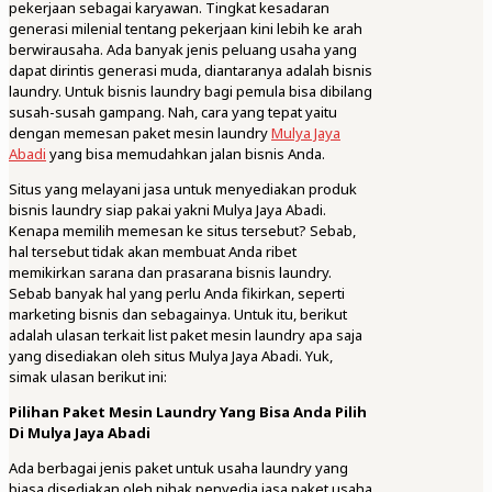
pekerjaan sebagai karyawan. Tingkat kesadaran
generasi milenial tentang pekerjaan kini lebih ke arah
berwirausaha. Ada banyak jenis peluang usaha yang
dapat dirintis generasi muda, diantaranya adalah bisnis
laundry. Untuk bisnis laundry bagi pemula bisa dibilang
susah-susah gampang. Nah, cara yang tepat yaitu
dengan memesan paket mesin laundry
Mulya Jaya
Abadi
yang bisa memudahkan jalan bisnis Anda.
Situs yang melayani jasa untuk menyediakan produk
bisnis laundry siap pakai yakni Mulya Jaya Abadi.
Kenapa memilih memesan ke situs tersebut? Sebab,
hal tersebut tidak akan membuat Anda ribet
memikirkan sarana dan prasarana bisnis laundry.
Sebab banyak hal yang perlu Anda fikirkan, seperti
marketing bisnis dan sebagainya. Untuk itu, berikut
adalah ulasan terkait list paket mesin laundry apa saja
yang disediakan oleh situs Mulya Jaya Abadi. Yuk,
simak ulasan berikut ini:
Pilihan Paket Mesin Laundry Yang Bisa Anda Pilih
Di Mulya Jaya Abadi
Ada berbagai jenis paket untuk usaha laundry yang
biasa disediakan oleh pihak penyedia jasa paket usaha