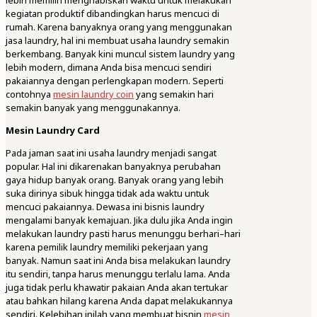
lebih memilih menghabiskan waktu untuk melakukan
kegiatan produktif dibandingkan harus mencuci di
rumah. Karena banyaknya orang yang menggunakan
jasa laundry, hal ini membuat usaha laundry semakin
berkembang. Banyak kini muncul sistem laundry yang
lebih modern, dimana Anda bisa mencuci sendiri
pakaiannya dengan perlengkapan modern. Seperti
contohnya
mesin laundry coin
yang semakin hari
semakin banyak yang menggunakannya.
Mesin Laundry Card
Pada jaman saat ini usaha laundry menjadi sangat
popular. Hal ini dikarenakan banyaknya perubahan
gaya hidup banyak orang. Banyak orang yang lebih
suka dirinya sibuk hingga tidak ada waktu untuk
mencuci pakaiannya. Dewasa ini bisnis laundry
mengalami banyak kemajuan. Jika dulu jika Anda ingin
melakukan laundry pasti harus menunggu berhari–hari
karena pemilik laundry memiliki pekerjaan yang
banyak. Namun saat ini Anda bisa melakukan laundry
itu sendiri, tanpa harus menunggu terlalu lama. Anda
juga tidak perlu khawatir pakaian Anda akan tertukar
atau bahkan hilang karena Anda dapat melakukannya
sendiri. Kelebihan inilah yang membuat bisnin
mesin