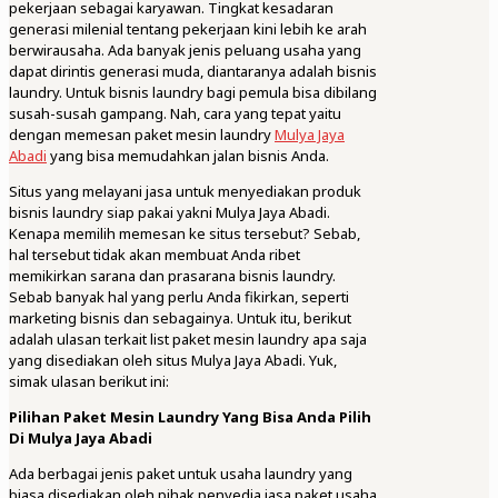
pekerjaan sebagai karyawan. Tingkat kesadaran
generasi milenial tentang pekerjaan kini lebih ke arah
berwirausaha. Ada banyak jenis peluang usaha yang
dapat dirintis generasi muda, diantaranya adalah bisnis
laundry. Untuk bisnis laundry bagi pemula bisa dibilang
susah-susah gampang. Nah, cara yang tepat yaitu
dengan memesan paket mesin laundry
Mulya Jaya
Abadi
yang bisa memudahkan jalan bisnis Anda.
Situs yang melayani jasa untuk menyediakan produk
bisnis laundry siap pakai yakni Mulya Jaya Abadi.
Kenapa memilih memesan ke situs tersebut? Sebab,
hal tersebut tidak akan membuat Anda ribet
memikirkan sarana dan prasarana bisnis laundry.
Sebab banyak hal yang perlu Anda fikirkan, seperti
marketing bisnis dan sebagainya. Untuk itu, berikut
adalah ulasan terkait list paket mesin laundry apa saja
yang disediakan oleh situs Mulya Jaya Abadi. Yuk,
simak ulasan berikut ini:
Pilihan Paket Mesin Laundry Yang Bisa Anda Pilih
Di Mulya Jaya Abadi
Ada berbagai jenis paket untuk usaha laundry yang
biasa disediakan oleh pihak penyedia jasa paket usaha