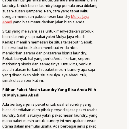
dapat dirintis generasi muda, diantaranya adalah bisnis
laundry. Untuk bisnis laundry bagi pemula bisa dibilang
susah-susah gampang. Nah, cara yang tepat yaitu
dengan memesan paket mesin laundry
Mulya Jaya
Abadi
yang bisa memudahkan jalan bisnis Anda.
Situs yang melayani jasa untuk menyediakan produk
bisnis laundry siap pakai yakni Mulya Jaya Abadi.
Kenapa memilih memesan ke situs tersebut? Sebab,
hal tersebut tidak akan membuat Anda ribet
memikirkan sarana dan prasarana bisnis laundry.
Sebab banyak hal yang perlu Anda fikirkan, seperti
marketing bisnis dan sebagainya. Untuk itu, berikut
adalah ulasan terkait list paket mesin laundry apa saja
yang disediakan oleh situs Mulya Jaya Abadi. Yuk,
simak ulasan berikut ini:
Pilihan Paket Mesin Laundry Yang Bisa Anda Pilih
Di Mulya Jaya Abadi
Ada berbagai jenis paket untuk usaha laundry yang
biasa disediakan oleh pihak penyedia jasa paket usaha
laundry. Salah satunya yakni paket mesin laundry, yang
mana paket mesin untuk laundry ini merupakan unsur
utama dalam memulai usaha. Ada berbagai jenis paket