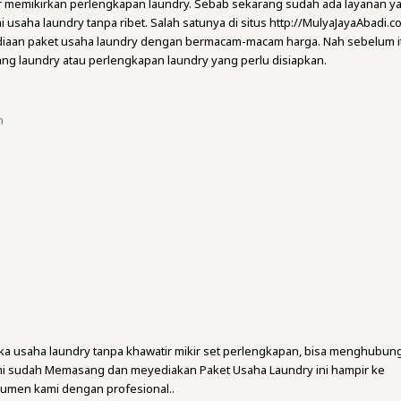
atir memikirkan perlengkapan laundry. Sebab sekarang sudah ada layanan y
usaha laundry tanpa ribet. Salah satunya di situs http://MulyaJayaAbadi.c
iaan paket usaha laundry dengan bermacam-macam harga. Nah sebelum i
rang laundry atau perlengkapan laundry yang perlu disiapkan.
n
a usaha laundry tanpa khawatir mikir set perlengkapan, bisa menghubung
mi sudah Memasang dan meyediakan Paket Usaha Laundry ini hampir ke
umen kami dengan profesional..