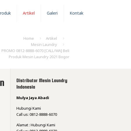
roduk
Artikel
Galeri
Kontak
Home
Artikel
Mesin Laundry
PROMO 0812-8888-6070 [CALL/WA] Beli
Produk Mesin Laundry 2021 Bogor
in
Distributor Mesin Laundry
Indonesia
Mulya Jaya Abadi
Hubungi Kami
Call us: 0812-8888-6070
Alamat : Hubungi Kami