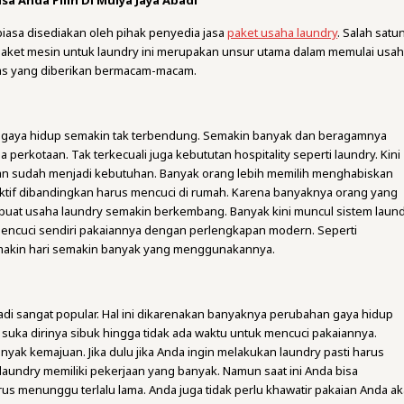
sa Anda Pilih Di Mulya Jaya Abadi
iasa disediakan oleh pihak penyedia jasa
paket usaha laundry
. Salah satu
paket mesin untuk laundry ini merupakan unsur utama dalam memulai usah
itas yang diberikan bermacam-macam.
i gaya hidup semakin tak terbendung. Semakin banyak dan beragamnya
erkotaan. Tak terkecuali juga kebututan hospitality seperti laundry. Kini
kan sudah menjadi kebutuhan. Banyak orang lebih memilih menghabiskan
ktif dibandingkan harus mencuci di rumah. Karena banyaknya orang yang
buat usaha laundry semakin berkembang. Banyak kini muncul sistem laun
mencuci sendiri pakaiannya dengan perlengkapan modern. Seperti
akin hari semakin banyak yang menggunakannya.
adi sangat popular. Hal ini dikarenakan banyaknya perubahan gaya hidup
suka dirinya sibuk hingga tidak ada waktu untuk mencuci pakaiannya.
nyak kemajuan. Jika dulu jika Anda ingin melakukan laundry pasti harus
laundry memiliki pekerjaan yang banyak. Namun saat ini Anda bisa
arus menunggu terlalu lama. Anda juga tidak perlu khawatir pakaian Anda a