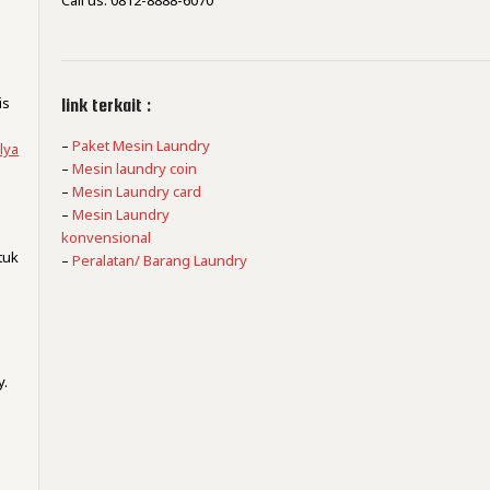
Call us: 0812-8888-6070
is
link terkait :
–
Paket Mesin Laundry
lya
–
Mesin laundry coin
–
Mesin Laundry card
–
Mesin Laundry
konvensional
tuk
–
Peralatan/ Barang Laundry
,
y.
m