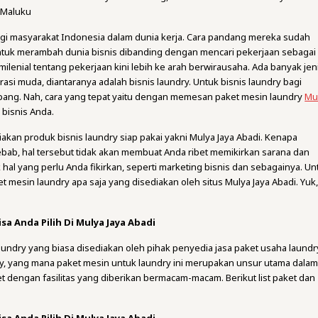
 Maluku
bagi masyarakat Indonesia dalam dunia kerja. Cara pandang mereka sudah
ntuk merambah dunia bisnis dibanding dengan mencari pekerjaan sebagai
ilenial tentang pekerjaan kini lebih ke arah berwirausaha. Ada banyak jen
asi muda, diantaranya adalah bisnis laundry. Untuk bisnis laundry bagi
pang. Nah, cara yang tepat yaitu dengan memesan paket mesin laundry
Mu
bisnis Anda.
akan produk bisnis laundry siap pakai yakni Mulya Jaya Abadi. Kenapa
bab, hal tersebut tidak akan membuat Anda ribet memikirkan sarana dan
hal yang perlu Anda fikirkan, seperti marketing bisnis dan sebagainya. Un
aket mesin laundry apa saja yang disediakan oleh situs Mulya Jaya Abadi. Yuk
sa Anda Pilih Di Mulya Jaya Abadi
aundry yang biasa disediakan oleh pihak penyedia jasa paket usaha laundr
ry, yang mana paket mesin untuk laundry ini merupakan unsur utama dala
t dengan fasilitas yang diberikan bermacam-macam. Berikut list paket dan