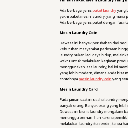
Pilihan Paket Mesin Laundry Yang Bi
Ada berbagai jenis
paket laundry
yang b
yakni paket mesin laundry, yang mana 
Ada berbagai jenis paket dengan fasil
Mesin Laundry Coin
Dewasa ini banyak perubahan dari seg
kebutuhan masyarakat pedesaan hingga p
laundry bukan lagi gaya hidup, melain
waktu untuk melakukan kegiatan produ
menggunakan jasa laundry, hal ini mem
yang lebih modern, dimana Anda bisa 
contohnya
mesin laundry coin
yang sem
Mesin Laundry Card
Pada jaman saat ini usaha laundry menj
banyak orang. Banyak orang yang lebih 
Dewasa ini bisnis laundry mengalami ba
menunggu berhari–hari karena pemilik 
melakukan laundry itu sendiri, tanpa h