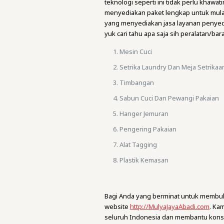
teknologi seperti ini tidak perlu khaw
menyediakan paket lengkap untuk mulai 
yang menyediakan jasa layanan penyed
yuk cari tahu apa saja sih peralatan/ba
Mesin Cuci
Setrika Laundry Dan Meja Setrikaa
Timbangan
Sabun Cuci Dan Pewangi Pakaian
Hanger Jemuran
Pengering Pakaian
Alat Tagging
Plastik Kemasan
Bagi Anda yang berminat untuk membuk
website
http://MulyaJayaAbadi.com
. Ka
seluruh Indonesia dan membantu kons