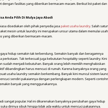
t dengan fasilitas yang diberikan bermacam-macam. Berikut list paket dan
sa Anda Pilih Di Mulya Jaya Abadi
iasa disediakan oleh pihak penyedia jasa
paket usaha laundry
. Salah satu
paket mesin untuk laundry ini merupakan unsur utama dalam memulai usah
itas yang diberikan bermacam-macam.
i gaya hidup semakin tak terbendung. Semakin banyak dan beragamnya
erkotaan. Tak terkecuali juga kebututan hospitality seperti laundry. Kini
kan sudah menjadi kebutuhan. Banyak orang lebih memilih menghabiskan
ktif dibandingkan harus mencuci di rumah. Karena banyaknya orang yang
buat usaha laundry semakin berkembang. Banyak kini muncul sistem laun
mencuci sendiri pakaiannya dengan perlengkapan modern. Seperti contoh
semakin banyak yang menggunakannya.
adi sangat popular. Hal ini dikarenakan banyaknya perubahan gaya hidup
suka dirinya sibuk hingga tidak ada waktu untuk mencuci pakaiannya.