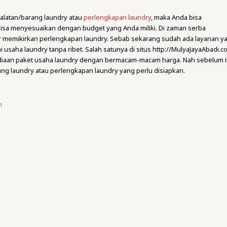
latan/barang laundry atau
perlengkapan laundry
, maka Anda bisa
isa menyesuaikan dengan budget yang Anda miliki. Di zaman serba
atir memikirkan perlengkapan laundry. Sebab sekarang sudah ada layanan y
usaha laundry tanpa ribet. Salah satunya di situs http://MulyaJayaAbadi.c
iaan paket usaha laundry dengan bermacam-macam harga. Nah sebelum i
rang laundry atau perlengkapan laundry yang perlu disiapkan.
n