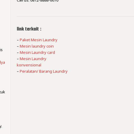
Call us: 0812-8888-6070
link terkait :
–
Paket Mesin Laundry
–
Mesin laundry coin
is
–
Mesin Laundry card
–
Mesin Laundry
lya
konvensional
–
Peralatan/ Barang Laundry
tuk
,
y.
m