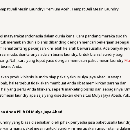
empat Beli Mesin Laundry Premium Aceh, Tempat Beli Mesin Laundry
bagi masyarakat Indonesia dalam dunia kerja. Cara pandang mereka sudah
ntuk merambah dunia bisnis dibanding dengan mencari pekerjaan sebagai
ilenial tentang pekerjaan kini lebih ke arah berwirausaha. Ada banyak jen
asi muda, diantaranya adalah bisnis laundry. Untuk bisnis laundry bagi
pang. Nah, cara yang tepat yaitu dengan memesan paket mesin laundry
Mu
bisnis Anda.
akan produk bisnis laundry siap pakai yakni Mulya Jaya Abadi. Kenapa
bab, hal tersebut tidak akan membuat Anda ribet memikirkan sarana dan
hal yang perlu Anda fikirkan, seperti marketing bisnis dan sebagainya. Un
aket mesin laundry apa saja yang disediakan oleh situs Mulya Jaya Abadi. Yuk
sa Anda Pilih Di Mulya Jaya Abadi
aundry yang biasa disediakan oleh pihak penyedia jasa paket usaha laundr
ry, yang mana paket mesin untuk laundry ini merupakan unsur utama dala