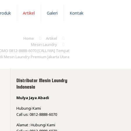
roduk
Artikel
Galeri
Kontak
Home
Artikel
Mesin Laundry
OMO 0812-8888-6070 [CALL/WA] Tempat
eli Mesin Laundry Premium Jakarta Utara
Distributor Mesin Laundry
Indonesia
Mulya Jaya Abadi
Hubungi Kami
Call us: 0812-8888-6070
Alamat : Hubungi Kami