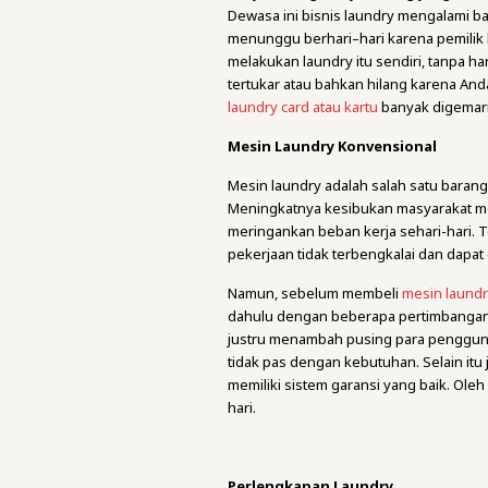
Dewasa ini bisnis laundry mengalami ba
menunggu berhari–hari karena pemilik 
melakukan laundry itu sendiri, tanpa h
tertukar atau bahkan hilang karena An
laundry card atau kartu
banyak digemari
Mesin Laundry Konvensional
Mesin laundry adalah salah satu barang 
Meningkatnya kesibukan masyarakat m
meringankan beban kerja sehari-hari. T
pekerjaan tidak terbengkalai dan dapat
Namun, sebelum membeli
mesin laund
dahulu dengan beberapa pertimbangan. 
justru menambah pusing para penggunan
tidak pas dengan kebutuhan. Selain it
memiliki sistem garansi yang baik. Oleh
hari.
Perlengkapan Laundry