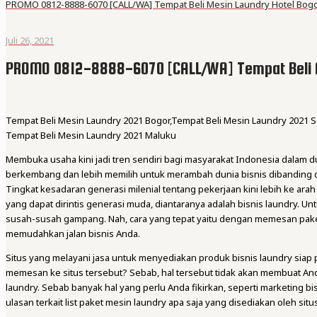
PROMO 0812-8888-6070 [CALL/WA] Tempat Beli Mesin Laundry Hotel Bog
Juli 26, 2021
PROMO 0812-8888-6070 [CALL/WA] Tempat Beli 
Tempat Beli Mesin Laundry 2021 Bogor,Tempat Beli Mesin Laundry 2021 S
Tempat Beli Mesin Laundry 2021 Maluku
Membuka usaha kini jadi tren sendiri bagi masyarakat Indonesia dalam 
berkembang dan lebih memilih untuk merambah dunia bisnis dibanding 
Tingkat kesadaran generasi milenial tentang pekerjaan kini lebih ke ara
yang dapat dirintis generasi muda, diantaranya adalah bisnis laundry. Unt
susah-susah gampang. Nah, cara yang tepat yaitu dengan memesan pak
memudahkan jalan bisnis Anda.
Situs yang melayani jasa untuk menyediakan produk bisnis laundry siap 
memesan ke situs tersebut? Sebab, hal tersebut tidak akan membuat And
laundry. Sebab banyak hal yang perlu Anda fikirkan, seperti marketing bis
ulasan terkait list paket mesin laundry apa saja yang disediakan oleh situs