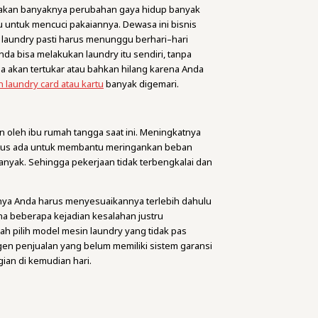
renakan banyaknya perubahan gaya hidup banyak
u untuk mencuci pakaiannya. Dewasa ini bisnis
n laundry pasti harus menunggu berhari–hari
nda bisa melakukan laundry itu sendiri, tanpa
da akan tertukar atau bahkan hilang karena Anda
 laundry card atau kartu
banyak digemari.
n oleh ibu rumah tangga saat ini. Meningkatnya
arus ada untuk membantu meringankan beban
 banyak. Sehingga pekerjaan tidak terbengkalai dan
nya Anda harus menyesuaikannya terlebih dahulu
na beberapa kejadian kesalahan justru
h pilih model mesin laundry yang tidak pas
gen penjualan yang belum memiliki sistem garansi
gian di kemudian hari.