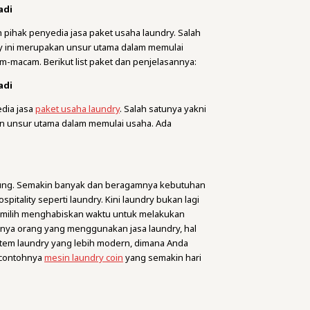
adi
 pihak penyedia jasa paket usaha laundry. Salah
ry ini merupakan unsur utama dalam memulai
m-macam. Berikut list paket dan penjelasannya:
adi
edia jasa
paket usaha laundry
. Salah satunya yakni
an unsur utama dalam memulai usaha. Ada
ndung. Semakin banyak dan beragamnya kebutuhan
itality seperti laundry. Kini laundry bukan lagi
emilih menghabiskan waktu untuk melakukan
knya orang yang menggunakan jasa laundry, hal
stem laundry yang lebih modern, dimana Anda
 contohnya
mesin laundry coin
yang semakin hari