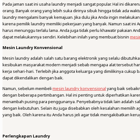
Pada jaman saat ini usaha laundry menjadi sangat popular. Hal ini dika
orang. Banyak orang yang lebih suka dirinya sibuk hingga tidak ada wakt
laundry mengalami banyak kemajuan. Jika dulu jika Anda ingin melakuka
karena pemilik laundry memiliki pekerjaan yang banyak. Namun saat ini A
harus menunggu terlalu lama. Anda juga tidak perlu khawatir pakaian An
dapat melakukannya sendiri. Kelebihan inilah yang membuat bisnin
mesin
Mesin Laundry Konvensional
Mesin laundry adalah salah satu barang elektronik yang selalu dibutuhka
kesibukan masyarakat modern menjadi sebab mengapa alat tersebut h
kerja sehari-hari. Terlebih jika anggota keluarga yang dimilikinya cukup
dapat dikendalikan dengan baik.
Namun, sebelum membeli
mesin laundry konvensional
yang baik sebaik
dengan beberapa pertimbangan. Hal ini penting untuk diperhatikan kare
menambah pusing para penggunanya. Penyebabnya tidak lain adalah sala
dengan kebutuhan. Selain itu juga disebabkan oleh kesalahan memilih a
yang baik. Oleh karena itu Anda harus jeli agar tidak mengakibatkan keru
Perlengkapan Laundry