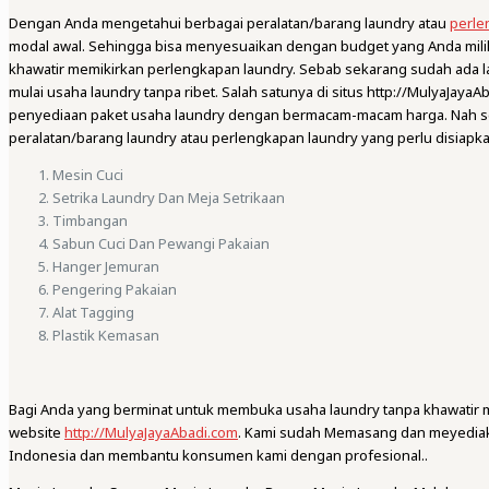
Dengan Anda mengetahui berbagai peralatan/barang laundry atau
perle
modal awal. Sehingga bisa menyesuaikan dengan budget yang Anda miliki. 
khawatir memikirkan perlengkapan laundry. Sebab sekarang sudah ada 
mulai usaha laundry tanpa ribet. Salah satunya di situs http://MulyaJay
penyediaan paket usaha laundry dengan bermacam-macam harga. Nah sebe
peralatan/barang laundry atau perlengkapan laundry yang perlu disiapka
Mesin Cuci
Setrika Laundry Dan Meja Setrikaan
Timbangan
Sabun Cuci Dan Pewangi Pakaian
Hanger Jemuran
Pengering Pakaian
Alat Tagging
Plastik Kemasan
Bagi Anda yang berminat untuk membuka usaha laundry tanpa khawatir 
website
http://MulyaJayaAbadi.com
. Kami sudah Memasang dan meyediaka
Indonesia dan membantu konsumen kami dengan profesional..