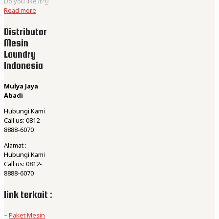
Do you like it?
0
Read more
Distributor
Mesin
Laundry
Indonesia
Mulya Jaya
Abadi
Hubungi Kami
Call us: 0812-
8888-6070
Alamat :
Hubungi Kami
Call us: 0812-
8888-6070
link terkait :
–
Paket Mesin