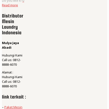
Do you like it?
0
Read more
Distributor
Mesin
Laundry
Indonesia
Mulya Jaya
Abadi
Hubungi Kami
Call us: 0812-
8888-6070
Alamat :
Hubungi Kami
Call us: 0812-
8888-6070
link terkait :
–
Paket Mesin