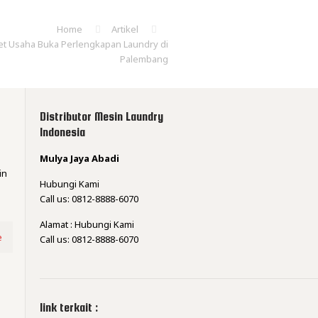
Home
Artikel
et Usaha Buka Perlengkapan Laundry di
Palembang
Distributor Mesin Laundry
Indonesia
Mulya Jaya Abadi
in
Hubungi Kami
Call us: 0812-8888-6070
Alamat : Hubungi Kami
e
Call us: 0812-8888-6070
link terkait :