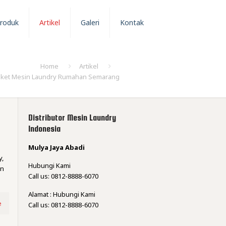
roduk
Artikel
Galeri
Kontak
Home
Artikel
ket Mesin Laundry Rumahan Semarang
Distributor Mesin Laundry
Indonesia
Mulya Jaya Abadi
y,
Hubungi Kami
an
Call us: 0812-8888-6070
Alamat : Hubungi Kami
e
Call us: 0812-8888-6070