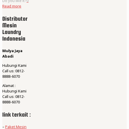
Do you like it?
0
Read more
Distributor
Mesin
Laundry
Indonesia
Mulya Jaya
Abadi
Hubungi Kami
Call us: 0812-
8888-6070
Alamat :
Hubungi Kami
Call us: 0812-
8888-6070
link terkait :
–
Paket Mesin