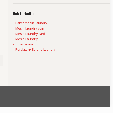
link terkait :
–
Paket Mesin Laundry
–
Mesin laundry coin
n
–
Mesin Laundry card
–
Mesin Laundry
konvensional
–
Peralatan/ Barang Laundry