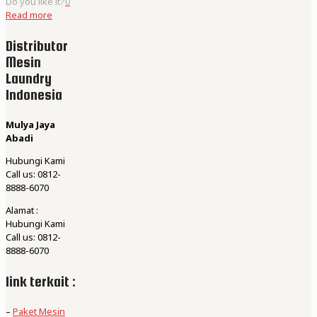
Do you like it?
0
Read more
Distributor
Mesin
Laundry
Indonesia
Mulya Jaya
Abadi
Hubungi Kami
Call us: 0812-
8888-6070
Alamat :
Hubungi Kami
Call us: 0812-
8888-6070
link terkait :
–
Paket Mesin