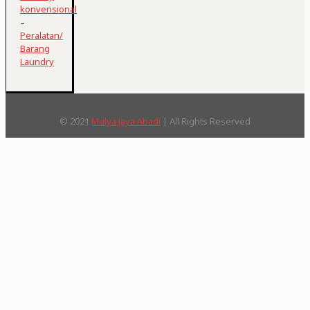
konvensional
–
Peralatan/
Barang
Laundry
© 2021
Mulya Jaya Abadi
| All Rights Reserved