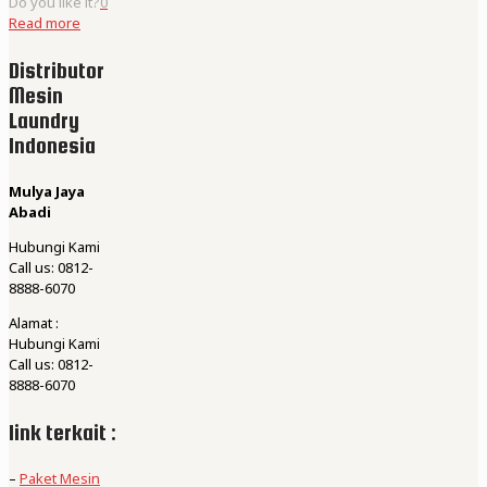
Do you like it?
0
Read more
Distributor
Mesin
Laundry
Indonesia
Mulya Jaya
Abadi
Hubungi Kami
Call us: 0812-
8888-6070
Alamat :
Hubungi Kami
Call us: 0812-
8888-6070
link terkait :
–
Paket Mesin