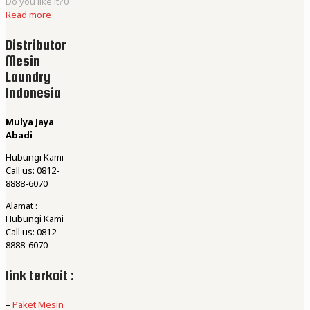
Do you like it?
0
Read more
Distributor
Mesin
Laundry
Indonesia
Mulya Jaya
Abadi
Hubungi Kami
Call us: 0812-
8888-6070
Alamat :
Hubungi Kami
Call us: 0812-
8888-6070
link terkait :
–
Paket Mesin