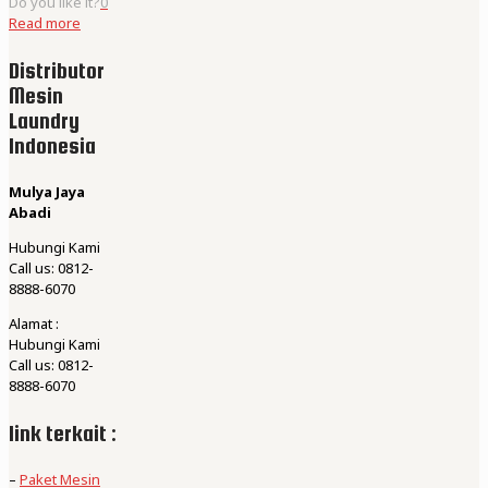
Do you like it?
0
Read more
Distributor
Mesin
Laundry
Indonesia
Mulya Jaya
Abadi
Hubungi Kami
Call us: 0812-
8888-6070
Alamat :
Hubungi Kami
Call us: 0812-
8888-6070
link terkait :
–
Paket Mesin