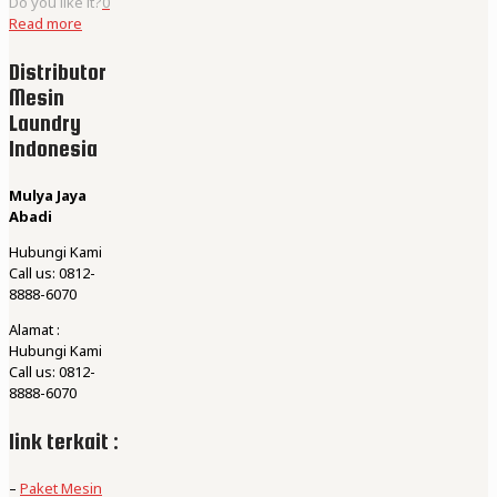
Do you like it?
0
Read more
Distributor
Mesin
Laundry
Indonesia
Mulya Jaya
Abadi
Hubungi Kami
Call us: 0812-
8888-6070
Alamat :
Hubungi Kami
Call us: 0812-
8888-6070
link terkait :
–
Paket Mesin