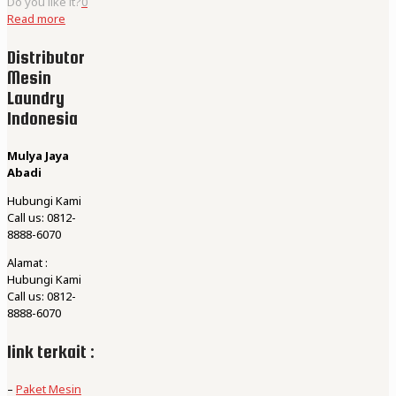
Do you like it?
0
Read more
Distributor
Mesin
Laundry
Indonesia
Mulya Jaya
Abadi
Hubungi Kami
Call us: 0812-
8888-6070
Alamat :
Hubungi Kami
Call us: 0812-
8888-6070
link terkait :
–
Paket Mesin