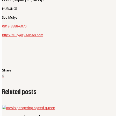
HUBUNGI
Ibu Mulya
0812-8888-6070
http://MulyaJayaAbadi.com
Share
0
Related posts