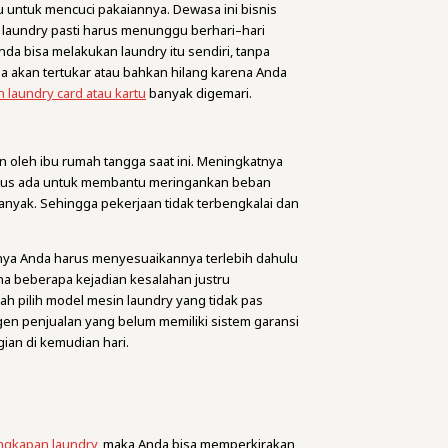
u untuk mencuci pakaiannya. Dewasa ini bisnis
n laundry pasti harus menunggu berhari–hari
nda bisa melakukan laundry itu sendiri, tanpa
da akan tertukar atau bahkan hilang karena Anda
 laundry card atau kartu
banyak digemari.
n oleh ibu rumah tangga saat ini. Meningkatnya
arus ada untuk membantu meringankan beban
 banyak. Sehingga pekerjaan tidak terbengkalai dan
nya Anda harus menyesuaikannya terlebih dahulu
na beberapa kejadian kesalahan justru
h pilih model mesin laundry yang tidak pas
gen penjualan yang belum memiliki sistem garansi
gian di kemudian hari.
ngkapan laundry
, maka Anda bisa memperkirakan