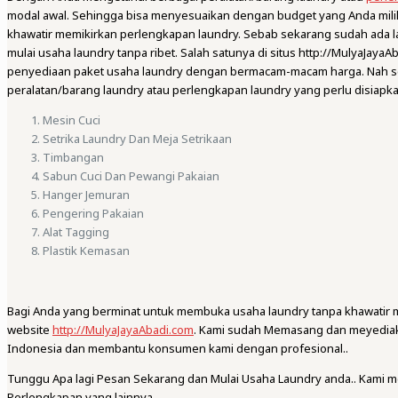
modal awal. Sehingga bisa menyesuaikan dengan budget yang Anda miliki. 
khawatir memikirkan perlengkapan laundry. Sebab sekarang sudah ada 
mulai usaha laundry tanpa ribet. Salah satunya di situs http://MulyaJay
penyediaan paket usaha laundry dengan bermacam-macam harga. Nah sebe
peralatan/barang laundry atau perlengkapan laundry yang perlu disiapka
Mesin Cuci
Setrika Laundry Dan Meja Setrikaan
Timbangan
Sabun Cuci Dan Pewangi Pakaian
Hanger Jemuran
Pengering Pakaian
Alat Tagging
Plastik Kemasan
Bagi Anda yang berminat untuk membuka usaha laundry tanpa khawatir 
website
http://MulyaJayaAbadi.com
. Kami sudah Memasang dan meyediaka
Indonesia dan membantu konsumen kami dengan profesional..
Tunggu Apa lagi Pesan Sekarang dan Mulai Usaha Laundry anda.. Kami 
Perlengkapan yang lainnya