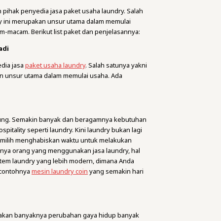
 pihak penyedia jasa paket usaha laundry. Salah
ry ini merupakan unsur utama dalam memulai
m-macam. Berikut list paket dan penjelasannya:
adi
edia jasa
paket usaha laundry
. Salah satunya yakni
an unsur utama dalam memulai usaha. Ada
ndung. Semakin banyak dan beragamnya kebutuhan
itality seperti laundry. Kini laundry bukan lagi
emilih menghabiskan waktu untuk melakukan
knya orang yang menggunakan jasa laundry, hal
stem laundry yang lebih modern, dimana Anda
 contohnya
mesin laundry coin
yang semakin hari
renakan banyaknya perubahan gaya hidup banyak