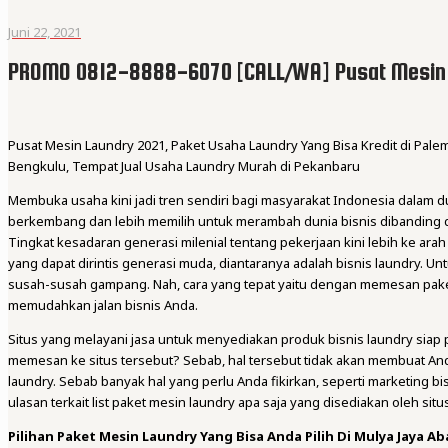
Juni 22, 2021
PROMO 0812-8888-6070 [CALL/WA] Pusat Mesin 
Pusat Mesin Laundry 2021, Paket Usaha Laundry Yang Bisa Kredit di Pale
Bengkulu, Tempat Jual Usaha Laundry Murah di Pekanbaru
Membuka usaha kini jadi tren sendiri bagi masyarakat Indonesia dalam 
berkembang dan lebih memilih untuk merambah dunia bisnis dibanding 
Tingkat kesadaran generasi milenial tentang pekerjaan kini lebih ke ara
yang dapat dirintis generasi muda, diantaranya adalah bisnis laundry. Unt
susah-susah gampang. Nah, cara yang tepat yaitu dengan memesan pak
memudahkan jalan bisnis Anda.
Situs yang melayani jasa untuk menyediakan produk bisnis laundry siap 
memesan ke situs tersebut? Sebab, hal tersebut tidak akan membuat And
laundry. Sebab banyak hal yang perlu Anda fikirkan, seperti marketing bis
ulasan terkait list paket mesin laundry apa saja yang disediakan oleh situs
Pilihan Paket Mesin Laundry Yang Bisa Anda Pilih Di Mulya Jaya Ab