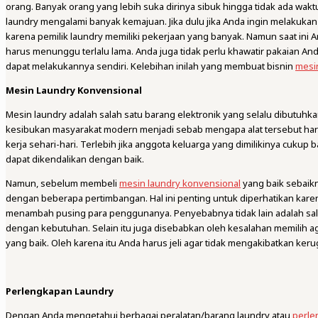
orang. Banyak orang yang lebih suka dirinya sibuk hingga tidak ada wakt
laundry mengalami banyak kemajuan. Jika dulu jika Anda ingin melakuka
karena pemilik laundry memiliki pekerjaan yang banyak. Namun saat ini A
harus menunggu terlalu lama. Anda juga tidak perlu khawatir pakaian An
dapat melakukannya sendiri. Kelebihan inilah yang membuat bisnin
mesin
Mesin Laundry Konvensional
Mesin laundry adalah salah satu barang elektronik yang selalu dibutuhka
kesibukan masyarakat modern menjadi sebab mengapa alat tersebut h
kerja sehari-hari. Terlebih jika anggota keluarga yang dimilikinya cukup
dapat dikendalikan dengan baik.
Namun, sebelum membeli
mesin laundry konvensional
yang baik sebaik
dengan beberapa pertimbangan. Hal ini penting untuk diperhatikan kare
menambah pusing para penggunanya. Penyebabnya tidak lain adalah sala
dengan kebutuhan. Selain itu juga disebabkan oleh kesalahan memilih a
yang baik. Oleh karena itu Anda harus jeli agar tidak mengakibatkan keru
Perlengkapan Laundry
Dengan Anda mengetahui berbagai peralatan/barang laundry atau
perle