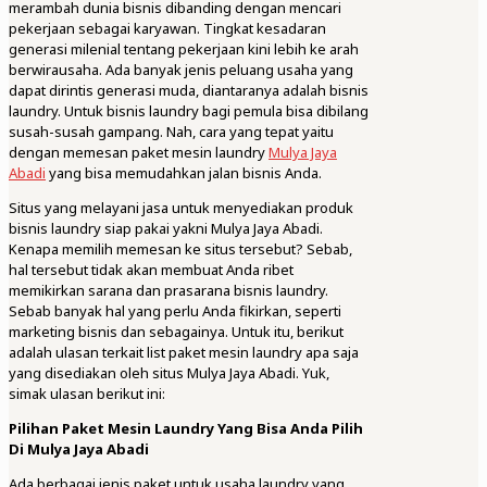
merambah dunia bisnis dibanding dengan mencari
pekerjaan sebagai karyawan. Tingkat kesadaran
generasi milenial tentang pekerjaan kini lebih ke arah
berwirausaha. Ada banyak jenis peluang usaha yang
dapat dirintis generasi muda, diantaranya adalah bisnis
laundry. Untuk bisnis laundry bagi pemula bisa dibilang
susah-susah gampang. Nah, cara yang tepat yaitu
dengan memesan paket mesin laundry
Mulya Jaya
Abadi
yang bisa memudahkan jalan bisnis Anda.
Situs yang melayani jasa untuk menyediakan produk
bisnis laundry siap pakai yakni Mulya Jaya Abadi.
Kenapa memilih memesan ke situs tersebut? Sebab,
hal tersebut tidak akan membuat Anda ribet
memikirkan sarana dan prasarana bisnis laundry.
Sebab banyak hal yang perlu Anda fikirkan, seperti
marketing bisnis dan sebagainya. Untuk itu, berikut
adalah ulasan terkait list paket mesin laundry apa saja
yang disediakan oleh situs Mulya Jaya Abadi. Yuk,
simak ulasan berikut ini:
Pilihan Paket Mesin Laundry Yang Bisa Anda Pilih
Di Mulya Jaya Abadi
Ada berbagai jenis paket untuk usaha laundry yang