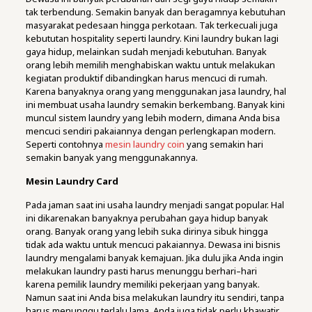
tak terbendung. Semakin banyak dan beragamnya kebutuhan
masyarakat pedesaan hingga perkotaan. Tak terkecuali juga
kebututan hospitality seperti laundry. Kini laundry bukan lagi
gaya hidup, melainkan sudah menjadi kebutuhan. Banyak
orang lebih memilih menghabiskan waktu untuk melakukan
kegiatan produktif dibandingkan harus mencuci di rumah.
Karena banyaknya orang yang menggunakan jasa laundry, hal
ini membuat usaha laundry semakin berkembang. Banyak kini
muncul sistem laundry yang lebih modern, dimana Anda bisa
mencuci sendiri pakaiannya dengan perlengkapan modern.
Seperti contohnya
mesin laundry coin
yang semakin hari
semakin banyak yang menggunakannya.
Mesin Laundry Card
Pada jaman saat ini usaha laundry menjadi sangat popular. Hal
ini dikarenakan banyaknya perubahan gaya hidup banyak
orang. Banyak orang yang lebih suka dirinya sibuk hingga
tidak ada waktu untuk mencuci pakaiannya. Dewasa ini bisnis
laundry mengalami banyak kemajuan. Jika dulu jika Anda ingin
melakukan laundry pasti harus menunggu berhari–hari
karena pemilik laundry memiliki pekerjaan yang banyak.
Namun saat ini Anda bisa melakukan laundry itu sendiri, tanpa
harus menunggu terlalu lama. Anda juga tidak perlu khawatir