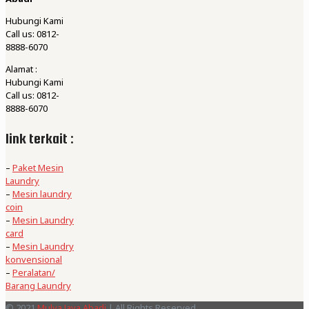
Hubungi Kami
Call us: 0812-
8888-6070
Alamat :
Hubungi Kami
Call us: 0812-
8888-6070
link terkait :
–
Paket Mesin
Laundry
–
Mesin laundry
coin
–
Mesin Laundry
card
–
Mesin Laundry
konvensional
–
Peralatan/
Barang Laundry
© 2021
Mulya Jaya Abadi
| All Rights Reserved