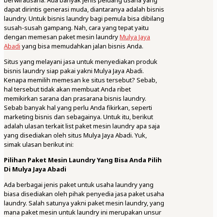
berwirausaha. Ada banyak jenis peluang usaha yang
dapat dirintis generasi muda, diantaranya adalah bisnis
laundry. Untuk bisnis laundry bagi pemula bisa dibilang
susah-susah gampang. Nah, cara yang tepat yaitu
dengan memesan paket mesin laundry
Mulya Jaya
Abadi
yang bisa memudahkan jalan bisnis Anda.
Situs yang melayani jasa untuk menyediakan produk
bisnis laundry siap pakai yakni Mulya Jaya Abadi.
Kenapa memilih memesan ke situs tersebut? Sebab,
hal tersebut tidak akan membuat Anda ribet
memikirkan sarana dan prasarana bisnis laundry.
Sebab banyak hal yang perlu Anda fikirkan, seperti
marketing bisnis dan sebagainya. Untuk itu, berikut
adalah ulasan terkait list paket mesin laundry apa saja
yang disediakan oleh situs Mulya Jaya Abadi. Yuk,
simak ulasan berikut ini:
Pilihan Paket Mesin Laundry Yang Bisa Anda Pilih
Di Mulya Jaya Abadi
Ada berbagai jenis paket untuk usaha laundry yang
biasa disediakan oleh pihak penyedia jasa paket usaha
laundry. Salah satunya yakni paket mesin laundry, yang
mana paket mesin untuk laundry ini merupakan unsur