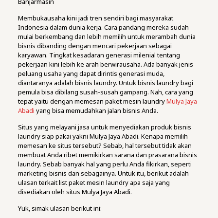
Banjarmasin
Membukausaha kini jadi tren sendiri bagi masyarakat
Indonesia dalam dunia kerja. Cara pandang mereka sudah
mulai berkembang dan lebih memilih untuk merambah dunia
bisnis dibanding dengan mencari pekerjaan sebagai
karyawan. Tingkat kesadaran generasi milenial tentang
pekerjaan kini lebih ke arah berwirausaha. Ada banyak jenis
peluang usaha yang dapat dirintis generasi muda,
diantaranya adalah bisnis laundry. Untuk bisnis laundry bagi
pemula bisa dibilang susah-susah gampang. Nah, cara yang
tepat yaitu dengan memesan paket mesin laundry
Mulya Jaya
Abadi
yang bisa memudahkan jalan bisnis Anda.
Situs yang melayani jasa untuk menyediakan produk bisnis
laundry siap pakai yakni Mulya Jaya Abadi. Kenapa memilih
memesan ke situs tersebut? Sebab, hal tersebut tidak akan
membuat Anda ribet memikirkan sarana dan prasarana bisnis
laundry. Sebab banyak hal yang perlu Anda fikirkan, seperti
marketing bisnis dan sebagainya. Untuk itu, berikut adalah
ulasan terkait list paket mesin laundry apa saja yang
disediakan oleh situs Mulya Jaya Abadi.
Yuk, simak ulasan berikut ini: