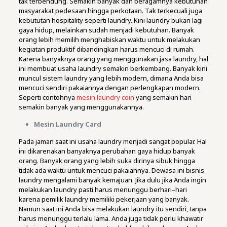
tak terbendung. Semakin banyak dan beragamnya kebutuhan
masyarakat pedesaan hingga perkotaan. Tak terkecuali juga
kebututan hospitality seperti laundry. Kini laundry bukan lagi
gaya hidup, melainkan sudah menjadi kebutuhan. Banyak
orang lebih memilih menghabiskan waktu untuk melakukan
kegiatan produktif dibandingkan harus mencuci di rumah.
Karena banyaknya orang yang menggunakan jasa laundry, hal
ini membuat usaha laundry semakin berkembang. Banyak kini
muncul sistem laundry yang lebih modern, dimana Anda bisa
mencuci sendiri pakaiannya dengan perlengkapan modern.
Seperti contohnya
mesin laundry coin
yang semakin hari
semakin banyak yang menggunakannya.
Mesin Laundry Card
Pada jaman saat ini usaha laundry menjadi sangat popular. Hal
ini dikarenakan banyaknya perubahan gaya hidup banyak
orang. Banyak orang yang lebih suka dirinya sibuk hingga
tidak ada waktu untuk mencuci pakaiannya. Dewasa ini bisnis
laundry mengalami banyak kemajuan. Jika dulu jika Anda ingin
melakukan laundry pasti harus menunggu berhari–hari
karena pemilik laundry memiliki pekerjaan yang banyak.
Namun saat ini Anda bisa melakukan laundry itu sendiri, tanpa
harus menunggu terlalu lama. Anda juga tidak perlu khawatir