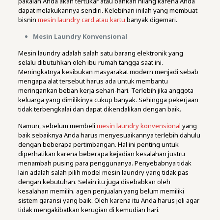
pakaian Anda akan tertukar atau bahkan hilang karena Anda
dapat melakukannya sendiri. Kelebihan inilah yang membuat
bisnin
mesin laundry card atau kartu
banyak digemari.
Mesin Laundry Konvensional
Mesin laundry adalah salah satu barang elektronik yang
selalu dibutuhkan oleh ibu rumah tangga saat ini.
Meningkatnya kesibukan masyarakat modern menjadi sebab
mengapa alat tersebut harus ada untuk membantu
meringankan beban kerja sehari-hari. Terlebih jika anggota
keluarga yang dimilikinya cukup banyak. Sehingga pekerjaan
tidak terbengkalai dan dapat dikendalikan dengan baik.
Namun, sebelum membeli
mesin laundry konvensional
yang
baik sebaiknya Anda harus menyesuaikannya terlebih dahulu
dengan beberapa pertimbangan. Hal ini penting untuk
diperhatikan karena beberapa kejadian kesalahan justru
menambah pusing para penggunanya. Penyebabnya tidak
lain adalah salah pilih model mesin laundry yang tidak pas
dengan kebutuhan. Selain itu juga disebabkan oleh
kesalahan memilih. agen penjualan yang belum memiliki
sistem garansi yang baik. Oleh karena itu Anda harus jeli agar
tidak mengakibatkan kerugian di kemudian hari.