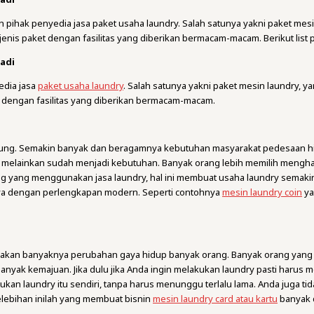
h pihak penyedia jasa paket usaha laundry. Salah satunya yakni paket mes
enis paket dengan fasilitas yang diberikan bermacam-macam. Berikut list 
badi
edia jasa
paket usaha laundry
. Salah satunya yakni paket mesin laundry, y
 dengan fasilitas yang diberikan bermacam-macam.
dung. Semakin banyak dan beragamnya kebutuhan masyarakat pedesaan hin
idup, melainkan sudah menjadi kebutuhan. Banyak orang lebih memilih meng
ng yang menggunakan jasa laundry, hal ini membuat usaha laundry semaki
nya dengan perlengkapan modern. Seperti contohnya
mesin laundry coin
ya
renakan banyaknya perubahan gaya hidup banyak orang. Banyak orang yang l
anyak kemajuan. Jika dulu jika Anda ingin melakukan laundry pasti harus 
ukan laundry itu sendiri, tanpa harus menunggu terlalu lama. Anda juga ti
elebihan inilah yang membuat bisnin
mesin laundry card atau kartu
banyak 