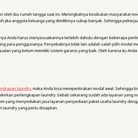
kan oleh ibu rumah tangga saat ini. Meningkatnya kesibukan masyarakat m
h jika anggota keluarga yang dimilikinya cukup banyak. Sehingga pekerjaa
nya Anda harus menyesuaikannya terlebih dahulu dengan beberapa pertim
ng para penggunanya. Penyebabnya tidak lain adalah salah pilih model m
ualan yang belum memiliki sistem garansi yang baik. Oleh karena itu Anda 
engkapan laundry
, maka Anda bisa memperkirakan modal awal. Sehingga 
 memikirkan perlengkapan laundry. Sebab sekarang sudah ada layanan yang
adi.com yang menyediakan jasa layanan penyediaan paket usaha laundry d
an laundry yang perlu disiapkan.