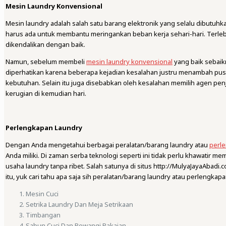
Mesin Laundry Konvensional
Mesin laundry adalah salah satu barang elektronik yang selalu dibutuh
harus ada untuk membantu meringankan beban kerja sehari-hari. Terlebi
dikendalikan dengan baik.
Namun, sebelum membeli
mesin laundry konvensional
yang baik sebaik
diperhatikan karena beberapa kejadian kesalahan justru menambah pusi
kebutuhan. Selain itu juga disebabkan oleh kesalahan memilih agen penj
kerugian di kemudian hari.
Perlengkapan Laundry
Dengan Anda mengetahui berbagai peralatan/barang laundry atau
perl
Anda miliki. Di zaman serba teknologi seperti ini tidak perlu khawatir
usaha laundry tanpa ribet. Salah satunya di situs http://MulyaJayaAb
itu, yuk cari tahu apa saja sih peralatan/barang laundry atau perlengkap
Mesin Cuci
Setrika Laundry Dan Meja Setrikaan
Timbangan
Sabun Cuci Dan Pewangi Pakaian