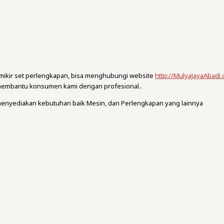
mikir set perlengkapan, bisa menghubungi website
http://MulyaJayaAbadi
 membantu konsumen kami dengan profesional..
menyediakan kebutuhan baik Mesin, dan Perlengkapan yang lainnya