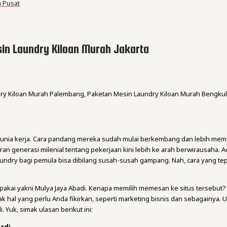
 Pusat
n Laundry Kiloan Murah Jakarta
dry Kiloan Murah Palembang, Paketan Mesin Laundry Kiloan Murah Bengkul
 dunia kerja. Cara pandang mereka sudah mulai berkembang dan lebih mem
n generasi milenial tentang pekerjaan kini lebih ke arah berwirausaha. 
s laundry bagi pemula bisa dibilang susah-susah gampang. Nah, cara yang 
 pakai yakni Mulya Jaya Abadi. Kenapa memilih memesan ke situs tersebut?
hal yang perlu Anda fikirkan, seperti marketing bisnis dan sebagainya. Untu
 Yuk, simak ulasan berikut ini:
badi