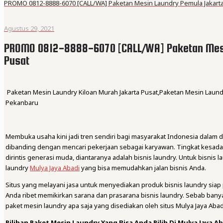
PROMO 0812-8888-6070 [CALL/WA] Paketan Mesin Laundry Pemula Jakarta
Agustus 29, 2021
PROMO 0812-8888-6070 [CALL/WA] Paketan Mesi
Pusat
Paketan Mesin Laundry Kiloan Murah Jakarta Pusat,Paketan Mesin Laun
Pekanbaru
Membuka usaha kini jadi tren sendiri bagi masyarakat Indonesia dalam
dibanding dengan mencari pekerjaan sebagai karyawan. Tingkat kesadara
dirintis generasi muda, diantaranya adalah bisnis laundry. Untuk bisni
laundry
Mulya Jaya Abadi
yang bisa memudahkan jalan bisnis Anda.
Situs yang melayani jasa untuk menyediakan produk bisnis laundry siap
Anda ribet memikirkan sarana dan prasarana bisnis laundry. Sebab banyak 
paket mesin laundry apa saja yang disediakan oleh situs Mulya Jaya Abadi.
Pilihan Paket Mesin Laundry Yang Bisa Anda Pilih Di Mulya Jaya A