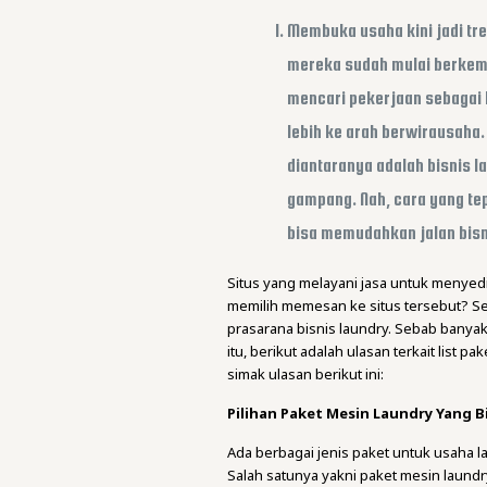
Membuka usaha kini jadi tre
mereka sudah mulai berkemb
mencari pekerjaan sebagai 
lebih ke arah berwirausaha.
diantaranya adalah bisnis l
gampang. Nah, cara yang te
bisa memudahkan jalan bisn
Situs yang melayani jasa untuk menyedi
memilih memesan ke situs tersebut? Se
prasarana bisnis laundry. Sebab banyak 
itu, berikut adalah ulasan terkait list p
simak ulasan berikut ini:
Pilihan Paket Mesin Laundry Yang Bi
Ada berbagai jenis paket untuk usaha l
Salah satunya yakni paket mesin laund