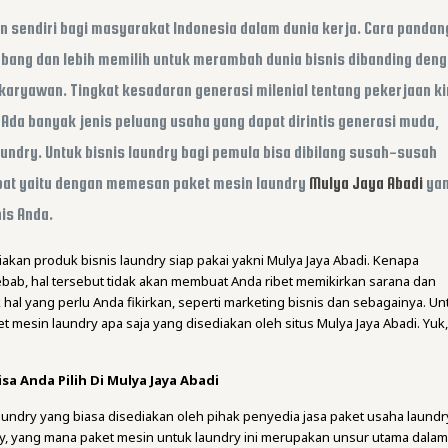
n sendiri bagi masyarakat Indonesia dalam dunia kerja. Cara pandan
ang dan lebih memilih untuk merambah dunia bisnis dibanding den
karyawan. Tingkat kesadaran generasi milenial tentang pekerjaan ki
 Ada banyak jenis peluang usaha yang dapat dirintis generasi muda,
aundry. Untuk bisnis laundry bagi pemula bisa dibilang susah-susah
pat yaitu dengan memesan paket mesin laundry
Mulya Jaya Abadi
ya
is Anda.
akan produk bisnis laundry siap pakai yakni Mulya Jaya Abadi. Kenapa
bab, hal tersebut tidak akan membuat Anda ribet memikirkan sarana dan
hal yang perlu Anda fikirkan, seperti marketing bisnis dan sebagainya. Un
aket mesin laundry apa saja yang disediakan oleh situs Mulya Jaya Abadi. Yuk
sa Anda Pilih Di Mulya Jaya Abadi
aundry yang biasa disediakan oleh pihak penyedia jasa paket usaha laundr
ry, yang mana paket mesin untuk laundry ini merupakan unsur utama dala