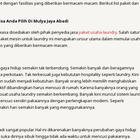
t dengan fasilitas yang diberikan bermacam-macam. Berikut list paket dan
sa Anda Pilih Di Mulya Jaya Abadi
iasa disediakan oleh pihak penyedia jasa
paket usaha laundry
. Salah satu
paket mesin untuk laundry ini merupakan unsur utama dalam memulai usah
itas yang diberikan bermacam-macam.
i gaya hidup semakin tak terbendung. Semakin banyak dan beragamnya
erkotaan. Tak terkecuali juga kebututan hospitality seperti laundry. Kini
kan sudah menjadi kebutuhan. Banyak orang lebih memilih menghabiskan
ktif dibandingkan harus mencuci di rumah. Karena banyaknya orang yang
buat usaha laundry semakin berkembang. Banyak kini muncul sistem laun
mencuci sendiri pakaiannya dengan perlengkapan modern. Seperti
akin hari semakin banyak yang menggunakannya.
adi sangat popular. Hal ini dikarenakan banyaknya perubahan gaya hidup
suka dirinya sibuk hingga tidak ada waktu untuk mencuci pakaiannya.