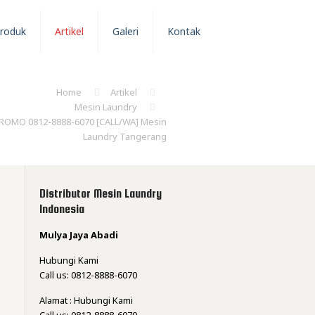
roduk
Artikel
Galeri
Kontak
Home
Artikel
Mesin Laundry
ROMO 0812-8888-6070 [CALL/WA] Mesin
Laundry Tangerang
Distributor Mesin Laundry
Indonesia
Mulya Jaya Abadi
Hubungi Kami
Call us: 0812-8888-6070
Alamat : Hubungi Kami