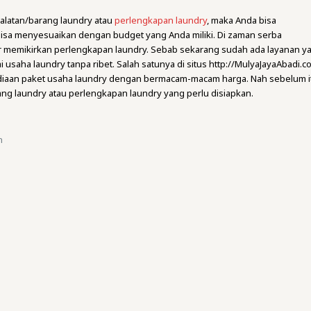
latan/barang laundry atau
perlengkapan laundry
, maka Anda bisa
isa menyesuaikan dengan budget yang Anda miliki. Di zaman serba
atir memikirkan perlengkapan laundry. Sebab sekarang sudah ada layanan y
usaha laundry tanpa ribet. Salah satunya di situs http://MulyaJayaAbadi.c
iaan paket usaha laundry dengan bermacam-macam harga. Nah sebelum i
rang laundry atau perlengkapan laundry yang perlu disiapkan.
n