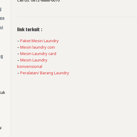
Call us: 0812-8888-6070
g
gan
ni
link terkait :
–
Paket Mesin Laundry
–
Mesin laundry coin
–
Mesin Laundry card
ng
–
Mesin Laundry
konvensional
–
Peralatan/ Barang Laundry
tuk
,
y.
m