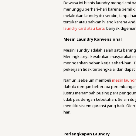
Dewasa ini bisnis laundry mengalami ba
menunggu berhari–hari karena pemilik 
melakukan laundry itu sendiri, tanpa h
tertukar atau bahkan hilang karena An
laundry card atau kartu
banyak digemari
Mesin Laundry Konvensional
Mesin laundry adalah salah satu barang 
Meningkatnya kesibukan masyarakat m
meringankan beban kerja sehari-hari. T
pekerjaan tidak terbengkalai dan dapat
Namun, sebelum membeli
mesin laund
dahulu dengan beberapa pertimbangan. 
justru menambah pusing para penggunan
tidak pas dengan kebutuhan. Selain it
memiliki sistem garansi yang baik. Oleh
hari.
Perlengkapan Laundry