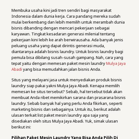
Membuka usaha kini jadi tren sendiri bagi masyarakat
Indonesia dalam dunia kerja. Cara pandang mereka sudah
mulai berkembang dan lebih memilih untuk merambah dunia
bisnis dibanding dengan mencari pekerjaan sebagai
karyawan. Tingkat kesadaran generasi milenial tentang
pekerjaan kini lebih ke arah berwirausaha. Ada banyak jenis
peluang usaha yang dapat dirintis generasi muda,
diantaranya adalah bisnis laundry. Untuk bisnis laundry bagi
pemula bisa dibilang susah-susah gampang. Nah, cara yang
tepat yaitu dengan memesan paket mesin laundry
Mulya Jaya
Abadi
yang bisa memudahkan jalan bisnis Anda.
Situs yang melayani jasa untuk menyediakan produk bisnis
laundry siap pakai yakni Mulya Jaya Abadi. Kenapa memilih
memesan ke situs tersebut? Sebab, hal tersebut tidak akan
membuat Anda ribet memikirkan sarana dan prasarana bisnis
laundry. Sebab banyak hal yang perlu Anda fikirkan, seperti
marketing bisnis dan sebagainya. Untuk itu, berikut adalah
ulasan terkait list paket mesin laundry apa saja yang
disediakan oleh situs Mulya Jaya Abadi. Yuk, simak ulasan
berikut ini:
Pilihan Paket Mesin Laundry Yang Bisa Anda Pilih Di