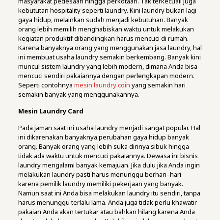
masyarakat pedesaan hingga perkotaan. Tak terkecuali juga
kebututan hospitality seperti laundry. Kini laundry bukan lagi
gaya hidup, melainkan sudah menjadi kebutuhan. Banyak
orang lebih memilih menghabiskan waktu untuk melakukan
kegiatan produktif dibandingkan harus mencuci di rumah.
Karena banyaknya orang yang menggunakan jasa laundry, hal
ini membuat usaha laundry semakin berkembang. Banyak kini
muncul sistem laundry yang lebih modern, dimana Anda bisa
mencuci sendiri pakaiannya dengan perlengkapan modern.
Seperti contohnya
mesin laundry coin
yang semakin hari
semakin banyak yang menggunakannya.
Mesin Laundry Card
Pada jaman saat ini usaha laundry menjadi sangat popular. Hal
ini dikarenakan banyaknya perubahan gaya hidup banyak
orang. Banyak orang yang lebih suka dirinya sibuk hingga
tidak ada waktu untuk mencuci pakaiannya. Dewasa ini bisnis
laundry mengalami banyak kemajuan. Jika dulu jika Anda ingin
melakukan laundry pasti harus menunggu berhari–hari
karena pemilik laundry memiliki pekerjaan yang banyak.
Namun saat ini Anda bisa melakukan laundry itu sendiri, tanpa
harus menunggu terlalu lama. Anda juga tidak perlu khawatir
pakaian Anda akan tertukar atau bahkan hilang karena Anda