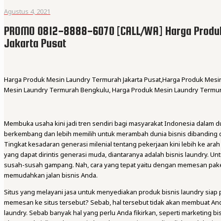
Agustus 4, 2021
PROMO 0812-8888-6070 [CALL/WA] Harga Produ
Jakarta Pusat
Harga Produk Mesin Laundry Termurah Jakarta Pusat,Harga Produk Mes
Mesin Laundry Termurah Bengkulu, Harga Produk Mesin Laundry Termu
Membuka usaha kini jadi tren sendiri bagi masyarakat Indonesia dalam 
berkembang dan lebih memilih untuk merambah dunia bisnis dibanding 
Tingkat kesadaran generasi milenial tentang pekerjaan kini lebih ke ara
yang dapat dirintis generasi muda, diantaranya adalah bisnis laundry. Unt
susah-susah gampang. Nah, cara yang tepat yaitu dengan memesan pak
memudahkan jalan bisnis Anda.
Situs yang melayani jasa untuk menyediakan produk bisnis laundry siap 
memesan ke situs tersebut? Sebab, hal tersebut tidak akan membuat And
laundry. Sebab banyak hal yang perlu Anda fikirkan, seperti marketing bis