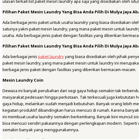
ulasan terkait list paket mesin laundry apa saja yang disediakan oleh situs
Pilihan Paket Mesin Laundry Yang Bisa Anda Pilih Di Mulya Jaya Ab
Ada berbagai jenis paket untuk usaha laundry yang biasa disediakan oleh
satunya yakni paket mesin laundry, yang mana paket mesin untuk laund
usaha. Ada berbagai jenis paket dengan fasilitas yang diberikan bermaca
Pilihan Paket Mesin Laundry Yang Bisa Anda Pilih Di Mulya Jaya Ab
Ada berbagai jenis
paket laundry
yang biasa disediakan oleh pihak peny
paket mesin laundry, yang mana paket mesin untuk laundry ini merupak
berbagai jenis paket dengan fasilitas yang diberikan bermacam-macam.
Mesin Laundry Coin
Dewasa ini banyak perubahan dari segi gaya hidup semakin tak terbe
masyarakat pedesaan hingga perkotaan. Tak terkecuali juga kebututan hosp
gaya hidup, melainkan sudah menjadi kebutuhan. Banyak orang lebih m
kegiatan produktif dibandingkan harus mencuci di rumah. Karena banya
ini membuat usaha laundry semakin berkembang. Banyak kini muncul si
bisa mencuci sendiri pakaiannya dengan perlengkapan modern. Seperti
semakin banyak yang menggunakannya.