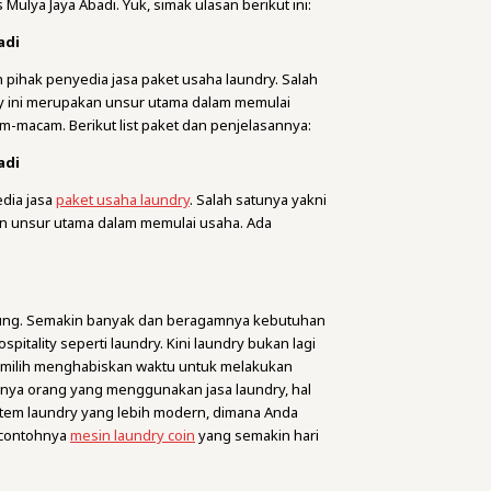
 Mulya Jaya Abadi. Yuk, simak ulasan berikut ini:
adi
 pihak penyedia jasa paket usaha laundry. Salah
ry ini merupakan unsur utama dalam memulai
m-macam. Berikut list paket dan penjelasannya:
adi
edia jasa
paket usaha laundry
. Salah satunya yakni
an unsur utama dalam memulai usaha. Ada
ndung. Semakin banyak dan beragamnya kebutuhan
itality seperti laundry. Kini laundry bukan lagi
emilih menghabiskan waktu untuk melakukan
knya orang yang menggunakan jasa laundry, hal
stem laundry yang lebih modern, dimana Anda
 contohnya
mesin laundry coin
yang semakin hari