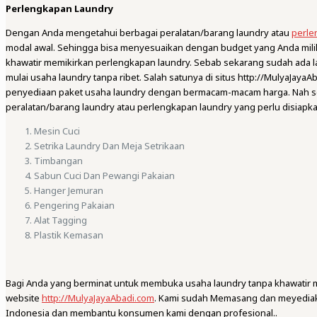
Perlengkapan Laundry
Dengan Anda mengetahui berbagai peralatan/barang laundry atau
perle
modal awal. Sehingga bisa menyesuaikan dengan budget yang Anda miliki. 
khawatir memikirkan perlengkapan laundry. Sebab sekarang sudah ada 
mulai usaha laundry tanpa ribet. Salah satunya di situs http://MulyaJay
penyediaan paket usaha laundry dengan bermacam-macam harga. Nah sebe
peralatan/barang laundry atau perlengkapan laundry yang perlu disiapka
Mesin Cuci
Setrika Laundry Dan Meja Setrikaan
Timbangan
Sabun Cuci Dan Pewangi Pakaian
Hanger Jemuran
Pengering Pakaian
Alat Tagging
Plastik Kemasan
Bagi Anda yang berminat untuk membuka usaha laundry tanpa khawatir 
website
http://MulyaJayaAbadi.com
. Kami sudah Memasang dan meyediaka
Indonesia dan membantu konsumen kami dengan profesional..