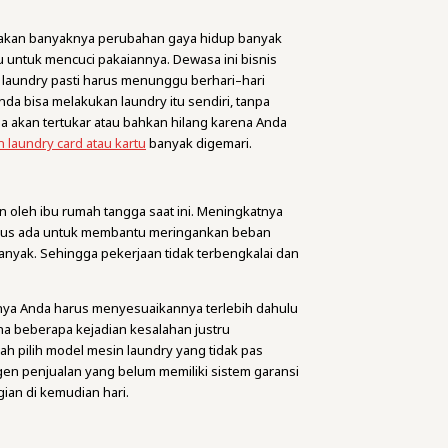
renakan banyaknya perubahan gaya hidup banyak
u untuk mencuci pakaiannya. Dewasa ini bisnis
n laundry pasti harus menunggu berhari–hari
nda bisa melakukan laundry itu sendiri, tanpa
da akan tertukar atau bahkan hilang karena Anda
 laundry card atau kartu
banyak digemari.
n oleh ibu rumah tangga saat ini. Meningkatnya
arus ada untuk membantu meringankan beban
 banyak. Sehingga pekerjaan tidak terbengkalai dan
nya Anda harus menyesuaikannya terlebih dahulu
na beberapa kejadian kesalahan justru
h pilih model mesin laundry yang tidak pas
gen penjualan yang belum memiliki sistem garansi
gian di kemudian hari.