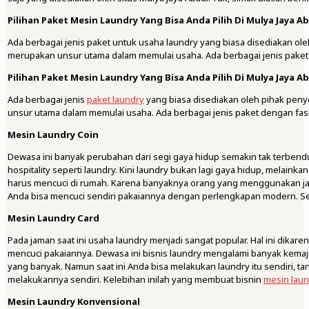
Pilihan Paket Mesin Laundry Yang Bisa Anda Pilih Di Mulya Jaya A
Ada berbagai jenis paket untuk usaha laundry yang biasa disediakan ole
merupakan unsur utama dalam memulai usaha. Ada berbagai jenis paket d
Pilihan Paket Mesin Laundry Yang Bisa Anda Pilih Di Mulya Jaya A
Ada berbagai jenis
paket laundry
yang biasa disediakan oleh pihak peny
unsur utama dalam memulai usaha. Ada berbagai jenis paket dengan fas
Mesin Laundry Coin
Dewasa ini banyak perubahan dari segi gaya hidup semakin tak terben
hospitality seperti laundry. Kini laundry bukan lagi gaya hidup, mela
harus mencuci di rumah. Karena banyaknya orang yang menggunakan jas
Anda bisa mencuci sendiri pakaiannya dengan perlengkapan modern. S
Mesin Laundry Card
Pada jaman saat ini usaha laundry menjadi sangat popular. Hal ini dika
mencuci pakaiannya. Dewasa ini bisnis laundry mengalami banyak kemajua
yang banyak. Namun saat ini Anda bisa melakukan laundry itu sendiri, t
melakukannya sendiri. Kelebihan inilah yang membuat bisnin
mesin laun
Mesin Laundry Konvensional