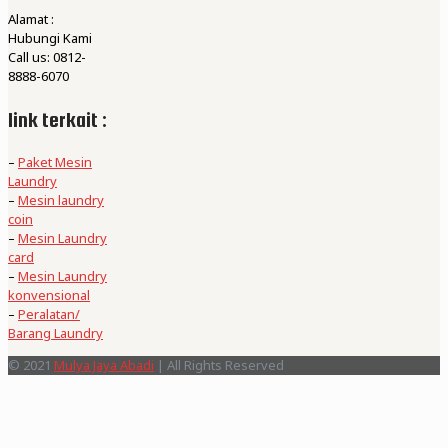
Alamat :
Hubungi Kami
Call us: 0812-
8888-6070
link terkait :
–
Paket Mesin
Laundry
–
Mesin laundry
coin
–
Mesin Laundry
card
–
Mesin Laundry
konvensional
–
Peralatan/
Barang Laundry
© 2021
Mulya Jaya Abadi
| All Rights Reserved