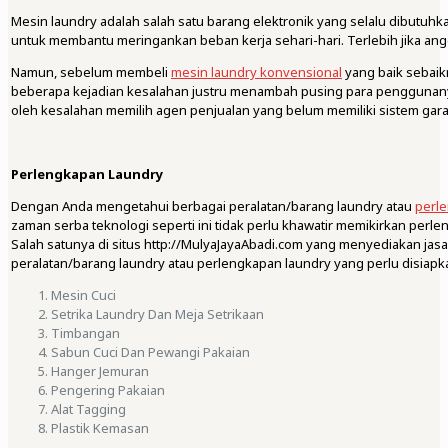
Mesin laundry adalah salah satu barang elektronik yang selalu dibutuh
untuk membantu meringankan beban kerja sehari-hari. Terlebih jika ang
Namun, sebelum membeli
mesin laundry konvensional
yang baik sebaik
beberapa kejadian kesalahan justru menambah pusing para penggunanya.
oleh kesalahan memilih agen penjualan yang belum memiliki sistem garan
Perlengkapan Laundry
Dengan Anda mengetahui berbagai peralatan/barang laundry atau
perl
zaman serba teknologi seperti ini tidak perlu khawatir memikirkan per
Salah satunya di situs http://MulyaJayaAbadi.com yang menyediakan jas
peralatan/barang laundry atau perlengkapan laundry yang perlu disiapk
Mesin Cuci
Setrika Laundry Dan Meja Setrikaan
Timbangan
Sabun Cuci Dan Pewangi Pakaian
Hanger Jemuran
Pengering Pakaian
Alat Tagging
Plastik Kemasan