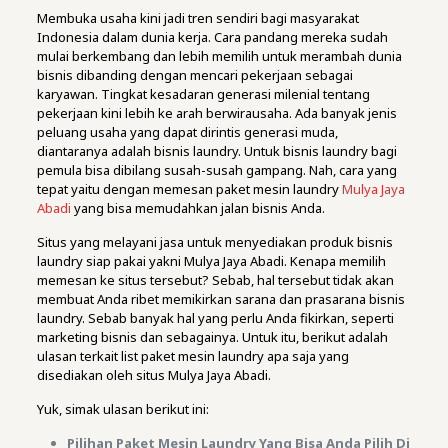
Membuka usaha kini jadi tren sendiri bagi masyarakat
Indonesia dalam dunia kerja. Cara pandang mereka sudah
mulai berkembang dan lebih memilih untuk merambah dunia
bisnis dibanding dengan mencari pekerjaan sebagai
karyawan. Tingkat kesadaran generasi milenial tentang
pekerjaan kini lebih ke arah berwirausaha. Ada banyak jenis
peluang usaha yang dapat dirintis generasi muda,
diantaranya adalah bisnis laundry. Untuk bisnis laundry bagi
pemula bisa dibilang susah-susah gampang. Nah, cara yang
tepat yaitu dengan memesan paket mesin laundry
Mulya Jaya
Abadi
yang bisa memudahkan jalan bisnis Anda.
Situs yang melayani jasa untuk menyediakan produk bisnis
laundry siap pakai yakni Mulya Jaya Abadi. Kenapa memilih
memesan ke situs tersebut? Sebab, hal tersebut tidak akan
membuat Anda ribet memikirkan sarana dan prasarana bisnis
laundry. Sebab banyak hal yang perlu Anda fikirkan, seperti
marketing bisnis dan sebagainya. Untuk itu, berikut adalah
ulasan terkait list paket mesin laundry apa saja yang
disediakan oleh situs Mulya Jaya Abadi.
Yuk, simak ulasan berikut ini:
Pilihan Paket Mesin Laundry Yang Bisa Anda Pilih Di