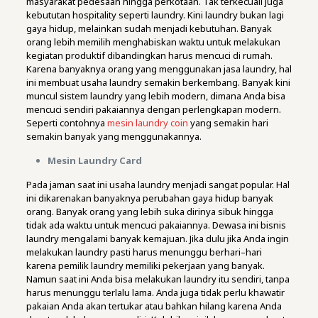
masyarakat pedesaan hingga perkotaan. Tak terkecuali juga
kebututan hospitality seperti laundry. Kini laundry bukan lagi
gaya hidup, melainkan sudah menjadi kebutuhan. Banyak
orang lebih memilih menghabiskan waktu untuk melakukan
kegiatan produktif dibandingkan harus mencuci di rumah.
Karena banyaknya orang yang menggunakan jasa laundry, hal
ini membuat usaha laundry semakin berkembang. Banyak kini
muncul sistem laundry yang lebih modern, dimana Anda bisa
mencuci sendiri pakaiannya dengan perlengkapan modern.
Seperti contohnya
mesin laundry coin
yang semakin hari
semakin banyak yang menggunakannya.
Mesin Laundry Card
Pada jaman saat ini usaha laundry menjadi sangat popular. Hal
ini dikarenakan banyaknya perubahan gaya hidup banyak
orang. Banyak orang yang lebih suka dirinya sibuk hingga
tidak ada waktu untuk mencuci pakaiannya. Dewasa ini bisnis
laundry mengalami banyak kemajuan. Jika dulu jika Anda ingin
melakukan laundry pasti harus menunggu berhari–hari
karena pemilik laundry memiliki pekerjaan yang banyak.
Namun saat ini Anda bisa melakukan laundry itu sendiri, tanpa
harus menunggu terlalu lama. Anda juga tidak perlu khawatir
pakaian Anda akan tertukar atau bahkan hilang karena Anda