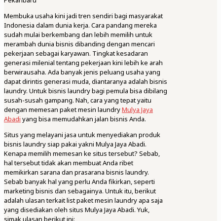
Pekanbaru
Membuka usaha kini jadi tren sendiri bagi masyarakat
Indonesia dalam dunia kerja. Cara pandang mereka
sudah mulai berkembang dan lebih memilih untuk
merambah dunia bisnis dibanding dengan mencari
pekerjaan sebagai karyawan. Tingkat kesadaran
generasi milenial tentang pekerjaan kini lebih ke arah
berwirausaha. Ada banyak jenis peluang usaha yang
dapat dirintis generasi muda, diantaranya adalah bisnis
laundry. Untuk bisnis laundry bagi pemula bisa dibilang
susah-susah gampang. Nah, cara yang tepat yaitu
dengan memesan paket mesin laundry
Mulya Jaya
Abadi
yang bisa memudahkan jalan bisnis Anda.
Situs yang melayani jasa untuk menyediakan produk
bisnis laundry siap pakai yakni Mulya Jaya Abadi.
Kenapa memilih memesan ke situs tersebut? Sebab,
hal tersebut tidak akan membuat Anda ribet
memikirkan sarana dan prasarana bisnis laundry.
Sebab banyak hal yang perlu Anda fikirkan, seperti
marketing bisnis dan sebagainya. Untuk itu, berikut
adalah ulasan terkait list paket mesin laundry apa saja
yang disediakan oleh situs Mulya Jaya Abadi. Yuk,
simak ulasan berikut ini: