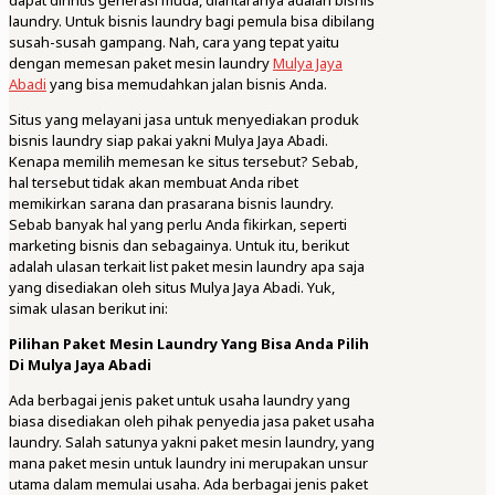
dapat dirintis generasi muda, diantaranya adalah bisnis
laundry. Untuk bisnis laundry bagi pemula bisa dibilang
susah-susah gampang. Nah, cara yang tepat yaitu
dengan memesan paket mesin laundry
Mulya Jaya
Abadi
yang bisa memudahkan jalan bisnis Anda.
Situs yang melayani jasa untuk menyediakan produk
bisnis laundry siap pakai yakni Mulya Jaya Abadi.
Kenapa memilih memesan ke situs tersebut? Sebab,
hal tersebut tidak akan membuat Anda ribet
memikirkan sarana dan prasarana bisnis laundry.
Sebab banyak hal yang perlu Anda fikirkan, seperti
marketing bisnis dan sebagainya. Untuk itu, berikut
adalah ulasan terkait list paket mesin laundry apa saja
yang disediakan oleh situs Mulya Jaya Abadi. Yuk,
simak ulasan berikut ini:
Pilihan Paket Mesin Laundry Yang Bisa Anda Pilih
Di Mulya Jaya Abadi
Ada berbagai jenis paket untuk usaha laundry yang
biasa disediakan oleh pihak penyedia jasa paket usaha
laundry. Salah satunya yakni paket mesin laundry, yang
mana paket mesin untuk laundry ini merupakan unsur
utama dalam memulai usaha. Ada berbagai jenis paket