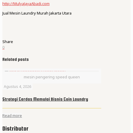
http://MulyaJayaAbadi.com
Jual Mesin Laundry Murah Jakarta Utara
Share
0
Related posts
mesin pengering speed queen
Agustus 4, 2026
Strategi Cerdas Memulai Bisnis Coin Laundry
Read more
Distributor