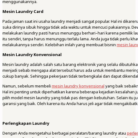
menggunakannya.
Mesin Laundry Card
Pada jaman saat ini usaha laundry menjadi sangat popular. Hal ini dika
suka dirinya sibuk hingga tidak ada waktu untuk mencuci pakaiannya. Dew
melakukan laundry pasti harus menunggu berhari–hari karena pemilik la
itu sendiri, tanpa harus menunggu terlalu lama. Anda juga tidak perlu kh
melakukannya sendiri. Kelebihan inilah yang membuat bisnin
mesin laund
Mesin Laundry Konvensional
Mesin laundry adalah salah satu barang elektronik yang selalu dibutuh
menjadi sebab mengapa alat tersebut harus ada untuk membantu meringan
cukup banyak. Sehingga pekerjaan tidak terbengkalai dan dapat dikenda
Namun, sebelum membeli
mesin laundry konvensional
yang baik sebaik
Hal ini penting untuk diperhatikan karena beberapa kejadian kesalahan
pilih model mesin laundry yang tidak pas dengan kebutuhan. Selain itu 
garansi yang baik. Oleh karena itu Anda harus jeli agar tidak mengakibat
Perlengkapan Laundry
Dengan Anda mengetahui berbagai peralatan/barang laundry atau
perle