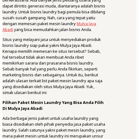
berwirausaha. Ada banyak jenis peluang usaha yang
dapat dirintis generasi muda, diantaranya adalah bisnis
laundry. Untuk bisnis laundry bagi pemula bisa dibilang
susah-susah gampang. Nah, cara yang tepat yaitu
dengan memesan paket mesin laundry
Mulya Jaya
Abadi
yang bisa memudahkan jalan bisnis Anda.
Situs yang melayani jasa untuk menyediakan produk
bisnis laundry siap pakai yakni Mulya Jaya Abadi.
Kenapa memilih memesan ke situs tersebut? Sebab,
hal tersebut tidak akan membuat Anda ribet
memikirkan sarana dan prasarana bisnis laundry.
Sebab banyak hal yang perlu Anda fikirkan, seperti
marketing bisnis dan sebagainya. Untuk itu, berikut
adalah ulasan terkait list paket mesin laundry apa saja
yang disediakan oleh situs Mulya Jaya Abadi. Yuk,
simak ulasan berikut ini:
Pilihan Paket Mesin Laundry Yang Bisa Anda Pilih
Di Mulya Jaya Abadi
Ada berbagai jenis paket untuk usaha laundry yang
biasa disediakan oleh pihak penyedia jasa paket usaha
laundry. Salah satunya yakni paket mesin laundry, yang
mana paket mesin untuk laundry ini merupakan unsur