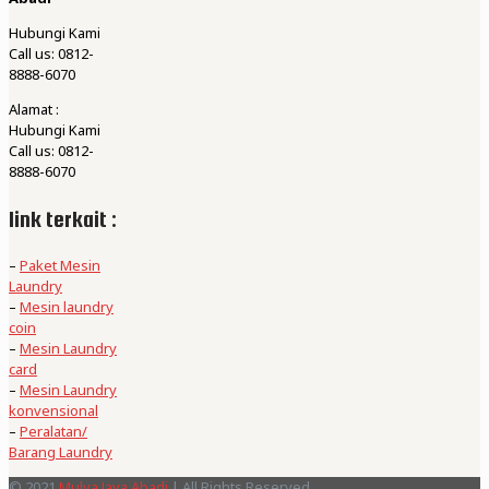
Hubungi Kami
Call us: 0812-
8888-6070
Alamat :
Hubungi Kami
Call us: 0812-
8888-6070
link terkait :
–
Paket Mesin
Laundry
–
Mesin laundry
coin
–
Mesin Laundry
card
–
Mesin Laundry
konvensional
–
Peralatan/
Barang Laundry
© 2021
Mulya Jaya Abadi
| All Rights Reserved