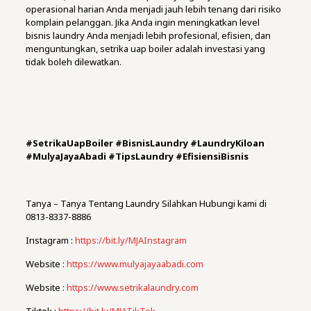
operasional harian Anda menjadi jauh lebih tenang dari risiko
komplain pelanggan. Jika Anda ingin meningkatkan level
bisnis laundry Anda menjadi lebih profesional, efisien, dan
menguntungkan, setrika uap boiler adalah investasi yang
tidak boleh dilewatkan.
#SetrikaUapBoiler #BisnisLaundry #LaundryKiloan
#MulyaJayaAbadi #TipsLaundry #EfisiensiBisnis
Tanya – Tanya Tentang Laundry Silahkan Hubungi kami di
0813-8337-8886
Instagram :
https://bit.ly/MJAInstagram
Website :
https://www.mulyajayaabadi.com
Website :
https://www.setrikalaundry.com
Tiktok :
https://bit.ly/MJATikTok