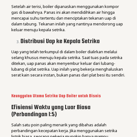
Setelah air terisi, boiler dipanaskan menggunakan kompor
gas di bawahnya. Panas ini akan mendidihkan air hingga
mencapai suhu tertentu dan menciptakan tekanan uap di
dalam tabung. Tekanan inilah yang nantinya mendorong uap
keluar menuju kepala setrika.
Distribusi Uap ke Kepala Setrika
Uap yang telah terkumpul di dalam boiler dialirkan melalui
selang khusus menuju kepala setrika. Saat tuas pada setrika
ditekan, uap panas akan menyembur keluar dari lubang-
lubang di plat setrika. Uap inilah yang bekerja menghaluskan
serat kain secara instan, bukan panas dari plat besi itu sendiri.
Keunggulan Utama Setrika Uap Boiler untuk Bisnis
Efisiensi Waktu yang Luar Biasa
(Perbandingan 1:5)
Salah satu poin paling menarik yang dibahas adalah
perbandingan kecepatan kerja. Jika menggunakan setrika
listrik biasa, seorang pekerja mungkin hanya mampu