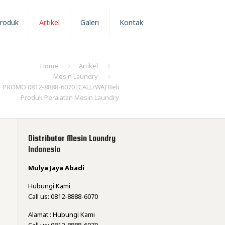
roduk
Artikel
Galeri
Kontak
Home
Artikel
Mesin Laundry
PROMO 0812-8888-6070 [CALL/WA] Beli
Produk Peralatan Mesin Laundry
Distributor Mesin Laundry
Indonesia
Mulya Jaya Abadi
Hubungi Kami
Call us: 0812-8888-6070
Alamat : Hubungi Kami