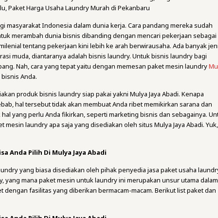
u, Paket Harga Usaha Laundry Murah di Pekanbaru
bagi masyarakat Indonesia dalam dunia kerja. Cara pandang mereka sudah
ntuk merambah dunia bisnis dibanding dengan mencari pekerjaan sebagai
ilenial tentang pekerjaan kini lebih ke arah berwirausaha. Ada banyak jen
asi muda, diantaranya adalah bisnis laundry. Untuk bisnis laundry bagi
pang. Nah, cara yang tepat yaitu dengan memesan paket mesin laundry
Mu
bisnis Anda.
akan produk bisnis laundry siap pakai yakni Mulya Jaya Abadi. Kenapa
bab, hal tersebut tidak akan membuat Anda ribet memikirkan sarana dan
hal yang perlu Anda fikirkan, seperti marketing bisnis dan sebagainya. Un
aket mesin laundry apa saja yang disediakan oleh situs Mulya Jaya Abadi. Yuk
sa Anda Pilih Di Mulya Jaya Abadi
aundry yang biasa disediakan oleh pihak penyedia jasa paket usaha laundr
ry, yang mana paket mesin untuk laundry ini merupakan unsur utama dala
t dengan fasilitas yang diberikan bermacam-macam. Berikut list paket dan