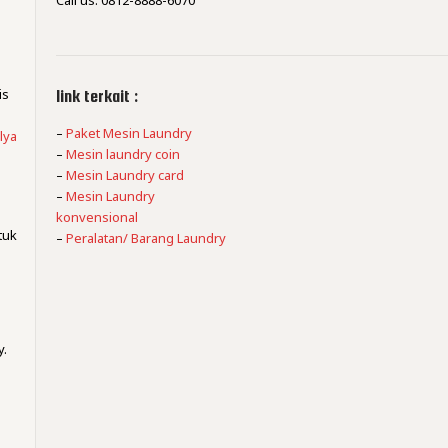
Call us: 0812-8888-6070
is
link terkait :
–
Paket Mesin Laundry
lya
–
Mesin laundry coin
–
Mesin Laundry card
–
Mesin Laundry
konvensional
tuk
–
Peralatan/ Barang Laundry
,
y.
m