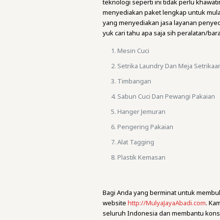
teknologi seperti ini tidak perlu khaw
menyediakan paket lengkap untuk mulai 
yang menyediakan jasa layanan penyed
yuk cari tahu apa saja sih peralatan/ba
Mesin Cuci
Setrika Laundry Dan Meja Setrikaa
Timbangan
Sabun Cuci Dan Pewangi Pakaian
Hanger Jemuran
Pengering Pakaian
Alat Tagging
Plastik Kemasan
Bagi Anda yang berminat untuk membuk
website
http://MulyaJayaAbadi.com
. Ka
seluruh Indonesia dan membantu kons