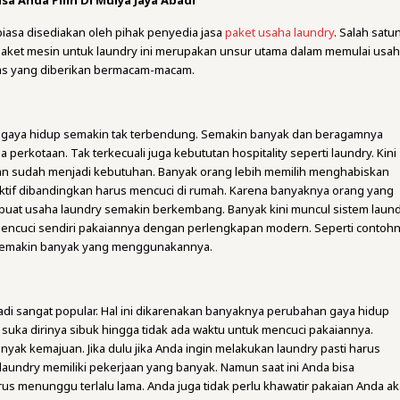
sa Anda Pilih Di Mulya Jaya Abadi
iasa disediakan oleh pihak penyedia jasa
paket usaha laundry
. Salah satu
paket mesin untuk laundry ini merupakan unsur utama dalam memulai usah
itas yang diberikan bermacam-macam.
i gaya hidup semakin tak terbendung. Semakin banyak dan beragamnya
erkotaan. Tak terkecuali juga kebututan hospitality seperti laundry. Kini
kan sudah menjadi kebutuhan. Banyak orang lebih memilih menghabiskan
ktif dibandingkan harus mencuci di rumah. Karena banyaknya orang yang
buat usaha laundry semakin berkembang. Banyak kini muncul sistem laun
mencuci sendiri pakaiannya dengan perlengkapan modern. Seperti contoh
semakin banyak yang menggunakannya.
adi sangat popular. Hal ini dikarenakan banyaknya perubahan gaya hidup
suka dirinya sibuk hingga tidak ada waktu untuk mencuci pakaiannya.
nyak kemajuan. Jika dulu jika Anda ingin melakukan laundry pasti harus
laundry memiliki pekerjaan yang banyak. Namun saat ini Anda bisa
arus menunggu terlalu lama. Anda juga tidak perlu khawatir pakaian Anda a