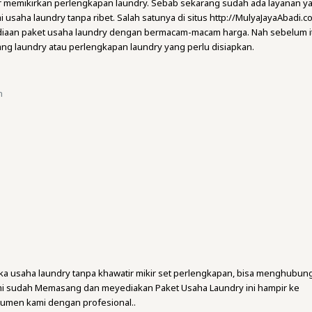
atir memikirkan perlengkapan laundry. Sebab sekarang sudah ada layanan y
usaha laundry tanpa ribet. Salah satunya di situs http://MulyaJayaAbadi.c
iaan paket usaha laundry dengan bermacam-macam harga. Nah sebelum i
rang laundry atau perlengkapan laundry yang perlu disiapkan.
n
a usaha laundry tanpa khawatir mikir set perlengkapan, bisa menghubung
mi sudah Memasang dan meyediakan Paket Usaha Laundry ini hampir ke
umen kami dengan profesional..