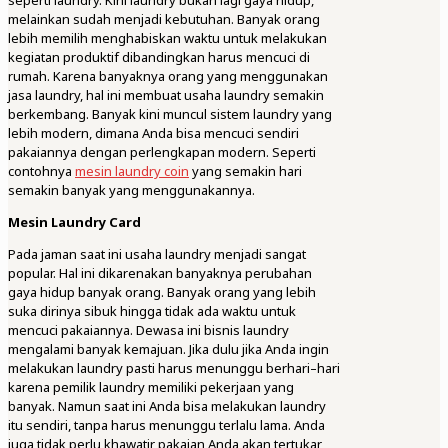
seperti laundry. Kini laundry bukan lagi gaya hidup,
melainkan sudah menjadi kebutuhan. Banyak orang
lebih memilih menghabiskan waktu untuk melakukan
kegiatan produktif dibandingkan harus mencuci di
rumah. Karena banyaknya orang yang menggunakan
jasa laundry, hal ini membuat usaha laundry semakin
berkembang. Banyak kini muncul sistem laundry yang
lebih modern, dimana Anda bisa mencuci sendiri
pakaiannya dengan perlengkapan modern. Seperti
contohnya
mesin laundry coin
yang semakin hari
semakin banyak yang menggunakannya.
Mesin Laundry Card
Pada jaman saat ini usaha laundry menjadi sangat
popular. Hal ini dikarenakan banyaknya perubahan
gaya hidup banyak orang. Banyak orang yang lebih
suka dirinya sibuk hingga tidak ada waktu untuk
mencuci pakaiannya. Dewasa ini bisnis laundry
mengalami banyak kemajuan. Jika dulu jika Anda ingin
melakukan laundry pasti harus menunggu berhari–hari
karena pemilik laundry memiliki pekerjaan yang
banyak. Namun saat ini Anda bisa melakukan laundry
itu sendiri, tanpa harus menunggu terlalu lama. Anda
juga tidak perlu khawatir pakaian Anda akan tertukar