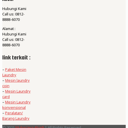
Hubungi Kami
Call us: 0812-
8888-6070
Alamat :
Hubungi Kami
Call us: 0812-
8888-6070
link terkait :
–
Paket Mesin
Laundry
–
Mesin laundry
coin
–
Mesin Laundry
card
–
Mesin Laundry
konvensional
–
Peralatan/
Barang Laundry
© 2021
Mulya Jaya Abadi
| All Rights Reserved