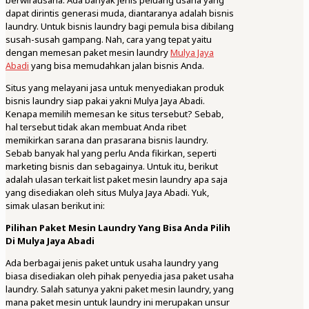
berwirausaha. Ada banyak jenis peluang usaha yang
dapat dirintis generasi muda, diantaranya adalah bisnis
laundry. Untuk bisnis laundry bagi pemula bisa dibilang
susah-susah gampang. Nah, cara yang tepat yaitu
dengan memesan paket mesin laundry
Mulya Jaya
Abadi
yang bisa memudahkan jalan bisnis Anda.
Situs yang melayani jasa untuk menyediakan produk
bisnis laundry siap pakai yakni Mulya Jaya Abadi.
Kenapa memilih memesan ke situs tersebut? Sebab,
hal tersebut tidak akan membuat Anda ribet
memikirkan sarana dan prasarana bisnis laundry.
Sebab banyak hal yang perlu Anda fikirkan, seperti
marketing bisnis dan sebagainya. Untuk itu, berikut
adalah ulasan terkait list paket mesin laundry apa saja
yang disediakan oleh situs Mulya Jaya Abadi. Yuk,
simak ulasan berikut ini:
Pilihan Paket Mesin Laundry Yang Bisa Anda Pilih
Di Mulya Jaya Abadi
Ada berbagai jenis paket untuk usaha laundry yang
biasa disediakan oleh pihak penyedia jasa paket usaha
laundry. Salah satunya yakni paket mesin laundry, yang
mana paket mesin untuk laundry ini merupakan unsur