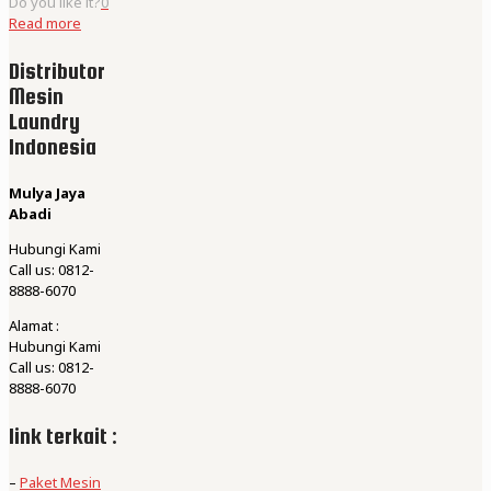
Do you like it?
0
Read more
Distributor
Mesin
Laundry
Indonesia
Mulya Jaya
Abadi
Hubungi Kami
Call us: 0812-
8888-6070
Alamat :
Hubungi Kami
Call us: 0812-
8888-6070
link terkait :
–
Paket Mesin