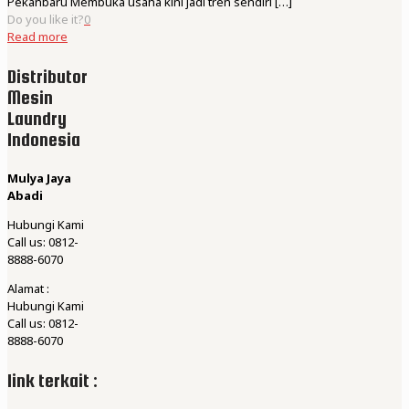
Pekanbaru Membuka usaha kini jadi tren sendiri
[…]
Do you like it?
0
Read more
Distributor
Mesin
Laundry
Indonesia
Mulya Jaya
Abadi
Hubungi Kami
Call us: 0812-
8888-6070
Alamat :
Hubungi Kami
Call us: 0812-
8888-6070
link terkait :